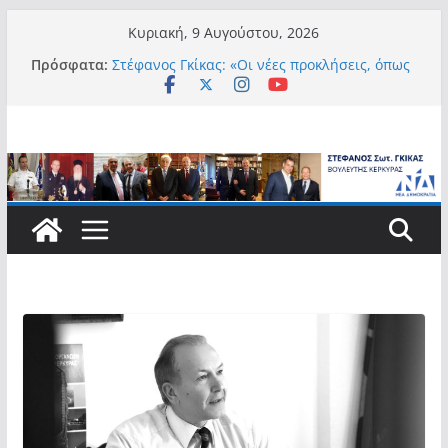
Μετάβαση
Κυριακή, 9 Αυγούστου, 2026
σε
Πρόσφατα:
Στέφανος Γκίκας: «Οι νέες προκλήσεις, όπως
περιεχόμενο
η τεχνητή νοημοσύνη, η κλιματική κρίση, η
στεγαστική πίεση και η ανάγκη προστασίας
των επόμενων γενεών, επιβάλλουν
σύγχρονες και ουσιαστικές θεσμικές
απαντήσεις»
Στέφανος Γκίκας:
Στέφανος Γκίκας:
Στέφανος Γκίκας: «Η πρωτοβουλία “Smart
Island – Gov Access Booth” ενισχύει την
ισότιμη πρόσβαση των νησιωτών μας στις
ψηφιακές δημόσιες υπηρεσίες και
συμβάλλει ουσιαστικά στη βελτίωση της
καθημερινότητάς τους»
Στέφανος Γκίκας: «Καλωσορίζω θερμά τους
911 νέους φοιτητές που επέλεξαν τα 6
Τμήματα της Κέρκυρας για τις σπουδές
τους»