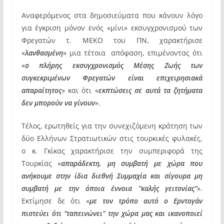
Αναφερόμενος στα δημοσιεύματα που κάνουν λόγο
για έγκριση μόνον ενός «μίνι» εκσυγχρονισμού των
Φρεγατών τ. ΜΕΚΟ του ΠΝ, χαρακτήρισε
«
λανθασμένη
» μια τέτοια απόφαση, επιμένοντας ότι
«
ο πλήρης εκσυγχρονισμός Μέσης Ζωής των
συγκεκριμένων Φρεγατών είναι επιχειρησιακά
απαραίτητος
» και ότι «
εκπτώσεις σε αυτά τα ζητήματα
δεν μπορούν να γίνουν
».
Τέλος, ερωτηθείς για την συνεχιζόμενη κράτηση των
δύο Ελλήνων Στρατιωτικών στις τουρκικές φυλακές,
ο κ. Γκίκας χαρακτήρισε την συμπεριφορά της
Τουρκίας «
απαράδεκτη, μη συμβατή με χώρα που
ανήκουμε στην ίδια διεθνή Συμμαχία και σίγουρα μη
συμβατή με την όποια έννοια “καλής γειτονίας”
».
Εκτίμησε δε ότι «
με τον τρόπο αυτό ο Ερντογάν
πιστεύει ότι “ταπεινώνει” την χώρα μας και ικανοποιεί