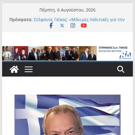
Μετάβαση
Πέμπτη, 6 Αυγούστου, 2026
σε
Πρόσφατα:
Στέφανος Γκίκας: «Μόνιμες πολιτικές για την
περιεχόμενο
αυτονομία, την αξιοπρέπεια και την ισότιμη
συμμετοχή των Ατόμων με Αναπηρία, με
ειδική μέριμνα για τους μικρούς
νησιωτικούς Δήμους»
Στέφανος Γκίκας:
Στέφανος Γκίκας: «Η πρωτοβουλία “Smart
Island – Gov Access Booth” ενισχύει την
ισότιμη πρόσβαση των νησιωτών μας στις
ψηφιακές δημόσιες υπηρεσίες και
συμβάλλει ουσιαστικά στη βελτίωση της
καθημερινότητάς τους»
Στέφανος Γκίκας: «Καλωσορίζω θερμά τους
911 νέους φοιτητές που επέλεξαν τα 6
Τμήματα της Κέρκυρας για τις σπουδές
τους»
Στέφανος Γκίκας: «Οι νέες προκλήσεις, όπως
η τεχνητή νοημοσύνη, η κλιματική κρίση, η
στεγαστική πίεση και η ανάγκη προστασίας
των επόμενων γενεών, επιβάλλουν