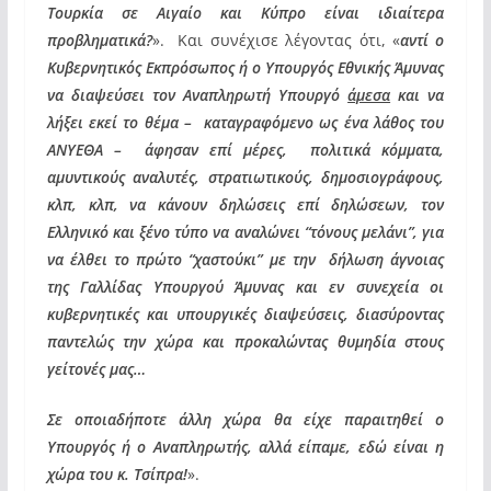
Τουρκία σε Αιγαίο και Κύπρο είναι ιδιαίτερα
προβληματικά?
». Και συνέχισε λέγοντας ότι, «
αντί ο
Κυβερνητικός Εκπρόσωπος ή ο Υπουργός Εθνικής Άμυνας
να διαψεύσει τον Αναπληρωτή Υπουργό
άμεσα
και να
λήξει εκεί το θέμα – καταγραφόμενο ως ένα λάθος του
ΑΝΥΕΘΑ – άφησαν επί μέρες, πολιτικά κόμματα,
αμυντικούς αναλυτές, στρατιωτικούς, δημοσιογράφους,
κλπ, κλπ, να κάνουν δηλώσεις επί δηλώσεων, τον
Ελληνικό και ξένο τύπο να αναλώνει “τόνους μελάνι”, για
να έλθει το πρώτο “χαστούκι” με την δήλωση άγνοιας
της Γαλλίδας Υπουργού Άμυνας και εν συνεχεία οι
κυβερνητικές και υπουργικές διαψεύσεις, διασύροντας
παντελώς την χώρα και προκαλώντας θυμηδία στους
γείτονές μας…
Σε οποιαδήποτε άλλη χώρα θα είχε παραιτηθεί ο
Υπουργός ή ο Αναπληρωτής, αλλά είπαμε, εδώ είναι η
χώρα του κ. Τσίπρα!
».