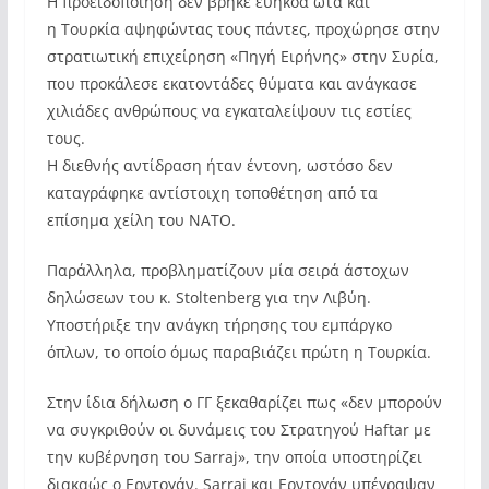
Η προειδοποίηση δεν βρήκε ευήκοα ώτα και
η Τουρκία αψηφώντας τους πάντες, προχώρησε στην
στρατιωτική επιχείρηση «Πηγή Ειρήνης» στην Συρία,
που προκάλεσε εκατοντάδες θύματα και ανάγκασε
χιλιάδες ανθρώπους να εγκαταλείψουν τις εστίες
τους.
Η διεθνής αντίδραση ήταν έντονη, ωστόσο δεν
καταγράφηκε αντίστοιχη τοποθέτηση από τα
επίσημα χείλη του ΝΑΤΟ.
Παράλληλα, προβληματίζουν μία σειρά άστοχων
δηλώσεων του κ. Stoltenberg για την Λιβύη.
Υποστήριξε την ανάγκη τήρησης του εμπάργκο
όπλων, το οποίο όμως παραβιάζει πρώτη η Τουρκία.
Στην ίδια δήλωση ο ΓΓ ξεκαθαρίζει πως «δεν μπορούν
να συγκριθούν οι δυνάμεις του Στρατηγού Haftar με
την κυβέρνηση του Sarraj», την οποία υποστηρίζει
διακαώς ο Ερντογάν. Sarraj και Ερντογάν υπέγραψαν