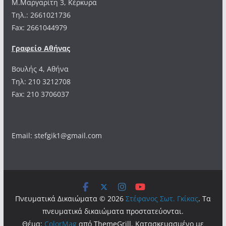
Μ.Μαργαρίτη 3, Κέρκυρα
Tηλ.: 2661021736
Fax: 2661044979
Γραφείο Αθήνας
Βουλής 4, Αθήνα
Τηλ: 210 3212708
Fax: 210 3706037
Email: stefgik1@gmail.com
Πνευματικά Δικαιώματα © 2026
Στέφανος Σωτ. Γκίκας
. Τα
πνευματικά δικαιώματα προστατεύονται.
Θέμα:
ColorMag
από ThemeGrill. Κατασκευασμένο με