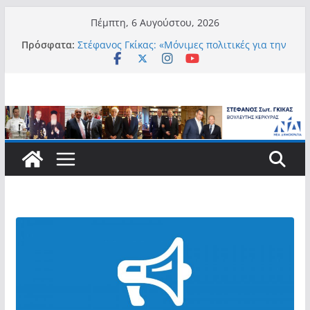
Μετάβαση
Πέμπτη, 6 Αυγούστου, 2026
σε
Πρόσφατα:
Στέφανος Γκίκας: «Μόνιμες πολιτικές για την
περιεχόμενο
αυτονομία, την αξιοπρέπεια και την ισότιμη
συμμετοχή των Ατόμων με Αναπηρία, με
ειδική μέριμνα για τους μικρούς
νησιωτικούς Δήμους»
Στέφανος Γκίκας:
Στέφανος Γκίκας: «Η πρωτοβουλία “Smart
Island – Gov Access Booth” ενισχύει την
ισότιμη πρόσβαση των νησιωτών μας στις
ψηφιακές δημόσιες υπηρεσίες και
συμβάλλει ουσιαστικά στη βελτίωση της
καθημερινότητάς τους»
Στέφανος Γκίκας: «Καλωσορίζω θερμά τους
911 νέους φοιτητές που επέλεξαν τα 6
Τμήματα της Κέρκυρας για τις σπουδές
τους»
Στέφανος Γκίκας: «Οι νέες προκλήσεις, όπως
η τεχνητή νοημοσύνη, η κλιματική κρίση, η
στεγαστική πίεση και η ανάγκη προστασίας
των επόμενων γενεών, επιβάλλουν