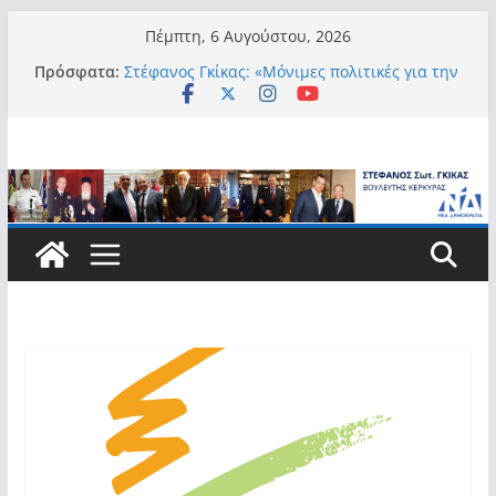
Μετάβαση
Πέμπτη, 6 Αυγούστου, 2026
σε
Πρόσφατα:
Στέφανος Γκίκας: «Μόνιμες πολιτικές για την
περιεχόμενο
αυτονομία, την αξιοπρέπεια και την ισότιμη
συμμετοχή των Ατόμων με Αναπηρία, με
ειδική μέριμνα για τους μικρούς
νησιωτικούς Δήμους»
Στέφανος Γκίκας:
Στέφανος Γκίκας: «Η πρωτοβουλία “Smart
Island – Gov Access Booth” ενισχύει την
ισότιμη πρόσβαση των νησιωτών μας στις
ψηφιακές δημόσιες υπηρεσίες και
συμβάλλει ουσιαστικά στη βελτίωση της
καθημερινότητάς τους»
Στέφανος Γκίκας: «Καλωσορίζω θερμά τους
911 νέους φοιτητές που επέλεξαν τα 6
Τμήματα της Κέρκυρας για τις σπουδές
τους»
Στέφανος Γκίκας: «Οι νέες προκλήσεις, όπως
η τεχνητή νοημοσύνη, η κλιματική κρίση, η
στεγαστική πίεση και η ανάγκη προστασίας
των επόμενων γενεών, επιβάλλουν