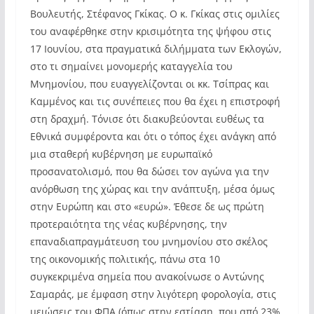
Βουλευτής, Στέφανος Γκίκας. Ο κ. Γκίκας στις ομιλίες
του αναφέρθηκε στην κρισιμότητα της ψήφου στις
17 Ιουνίου, στα πραγματικά διλήμματα των Εκλογών,
στο τι σημαίνει μονομερής καταγγελία του
Μνημονίου, που ευαγγελίζονται οι κκ. Τσίπρας και
Καμμένος και τις συνέπειες που θα έχει η επιστροφή
στη δραχμή. Τόνισε ότι διακυβεύονται ευθέως τα
Εθνικά συμφέροντα και ότι ο τόπος έχει ανάγκη από
μια σταθερή κυβέρνηση με ευρωπαϊκό
προσανατολισμό, που θα δώσει τον αγώνα για την
ανόρθωση της χώρας και την ανάπτυξη, μέσα όμως
στην Ευρώπη και στο «ευρώ». Έθεσε δε ως πρώτη
προτεραιότητα της νέας κυβέρνησης, την
επαναδιαπραγμάτευση του μνημονίου στο σκέλος
της οικονομικής πολιτικής, πάνω στα 10
συγκεκριμένα σημεία που ανακοίνωσε ο Αντώνης
Σαμαράς, με έμφαση στην λιγότερη φορολογία, στις
μειώσεις του ΦΠΑ (όπως στην εστίαση, που από 23%