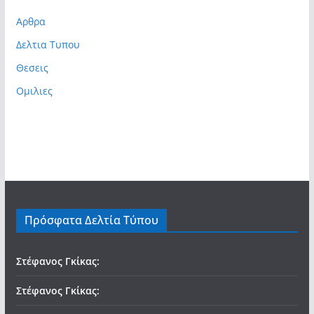
Αρθρα
Δελτια Τυπου
Θεσεις
Ομιλιες
Πρόσφατα Δελτία Τύπου
Στέφανος Γκίκας:
Στέφανος Γκίκας: