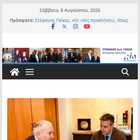
Μετάβαση
Σάββατο, 8 Αυγούστου, 2026
σε
Πρόσφατα:
Στέφανος Γκίκας: «Οι νέες προκλήσεις, όπως
περιεχόμενο
η τεχνητή νοημοσύνη, η κλιματική κρίση, η
στεγαστική πίεση και η ανάγκη προστασίας
των επόμενων γενεών, επιβάλλουν
σύγχρονες και ουσιαστικές θεσμικές
απαντήσεις»
Στέφανος Γκίκας:
Στέφανος Γκίκας:
Στέφανος Γκίκας: «Η πρωτοβουλία “Smart
Island – Gov Access Booth” ενισχύει την
ισότιμη πρόσβαση των νησιωτών μας στις
ψηφιακές δημόσιες υπηρεσίες και
συμβάλλει ουσιαστικά στη βελτίωση της
καθημερινότητάς τους»
Στέφανος Γκίκας: «Καλωσορίζω θερμά τους
911 νέους φοιτητές που επέλεξαν τα 6
Τμήματα της Κέρκυρας για τις σπουδές
τους»