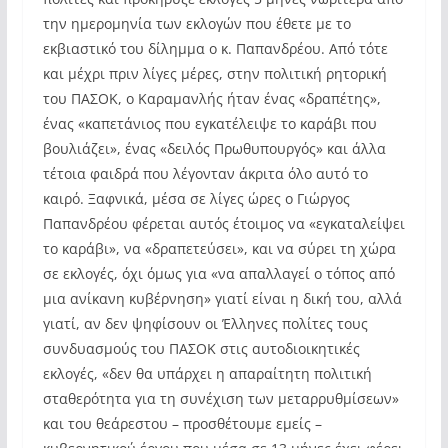
την ημερομηνία των εκλογών που έθετε με το
εκβιαστικό του δίλημμα ο κ. Παπανδρέου. Από τότε
και μέχρι πριν λίγες μέρες, στην πολιτική ρητορική
του ΠΑΣΟΚ, ο Καραμανλής ήταν ένας «δραπέτης»,
ένας «καπετάνιος που εγκατέλειψε το καράβι που
βουλιάζει», ένας «δειλός Πρωθυπουργός» και άλλα
τέτοια φαιδρά που λέγονταν άκριτα όλο αυτό το
καιρό. Ξαφνικά, μέσα σε λίγες ώρες ο Γιώργος
Παπανδρέου φέρεται αυτός έτοιμος να «εγκαταλείψει
το καράβι», να «δραπετεύσει», και να σύρει τη χώρα
σε εκλογές, όχι όμως για «να απαλλαγεί ο τόπος από
μια ανίκανη κυβέρνηση» γιατί είναι η δική του, αλλά
γιατί, αν δεν ψηφίσουν οι Έλληνες πολίτες τους
συνδυασμούς του ΠΑΣΟΚ στις αυτοδιοικητικές
εκλογές, «δεν θα υπάρχει η απαραίτητη πολιτική
σταθερότητα για τη συνέχιση των μεταρρυθμίσεων»
και του θεάρεστου – προσθέτουμε εμείς –