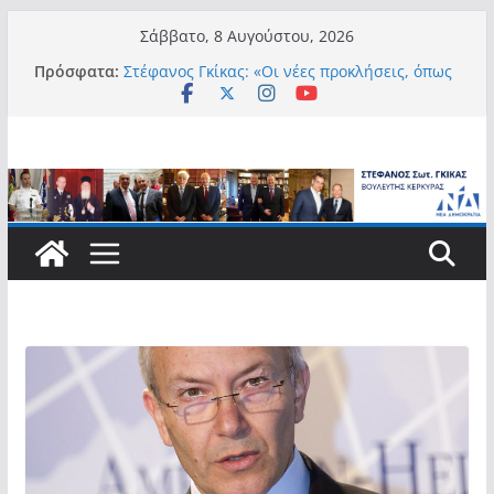
Μετάβαση
Σάββατο, 8 Αυγούστου, 2026
σε
Πρόσφατα:
Στέφανος Γκίκας: «Οι νέες προκλήσεις, όπως
περιεχόμενο
η τεχνητή νοημοσύνη, η κλιματική κρίση, η
στεγαστική πίεση και η ανάγκη προστασίας
των επόμενων γενεών, επιβάλλουν
σύγχρονες και ουσιαστικές θεσμικές
απαντήσεις»
Στέφανος Γκίκας:
Στέφανος Γκίκας:
Στέφανος Γκίκας: «Η πρωτοβουλία “Smart
Island – Gov Access Booth” ενισχύει την
ισότιμη πρόσβαση των νησιωτών μας στις
ψηφιακές δημόσιες υπηρεσίες και
συμβάλλει ουσιαστικά στη βελτίωση της
καθημερινότητάς τους»
Στέφανος Γκίκας: «Καλωσορίζω θερμά τους
911 νέους φοιτητές που επέλεξαν τα 6
Τμήματα της Κέρκυρας για τις σπουδές
τους»