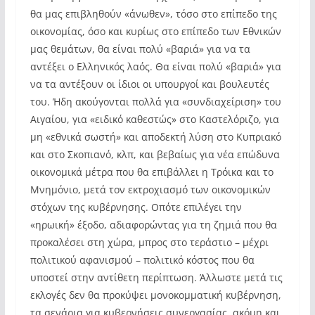
θα μας επιβληθούν «άνωθεν», τόσο στο επίπεδο της
οικονομίας, όσο και κυρίως στο επίπεδο των Εθνικών
μας θεμάτων, θα είναι πολύ «βαριά» για να τα
αντέξει ο Ελληνικός λαός. Θα είναι πολύ «βαριά» για
να τα αντέξουν οι ίδιοι οι υπουργοί και βουλευτές
του. Ήδη ακούγονται πολλά για «συνδιαχείριση» του
Αιγαίου, για «ειδικό καθεστώς» στο Καστελόριζο, για
μη «εθνικά σωστή» και αποδεκτή λύση στο Κυπριακό
και στο Σκοπιανό, κλπ, και βεβαίως για νέα επώδυνα
οικονομικά μέτρα που θα επιβάλλει η Τρόικα και το
Μνημόνιο, μετά τον εκτροχιασμό των οικονομικών
στόχων της κυβέρνησης. Οπότε επιλέγει την
«ηρωική» έξοδο, αδιαφορώντας για τη ζημιά που θα
προκαλέσει στη χώρα, μπρος στο τεράστιο – μέχρι
πολιτικού αφανισμού – πολιτικό κόστος που θα
υποστεί στην αντίθετη περίπτωση. Άλλωστε μετά τις
εκλογές δεν θα προκύψει μονοκομματική κυβέρνηση,
τα σενάρια για κυβερνήσεις συνεργασίας, ακόμη και