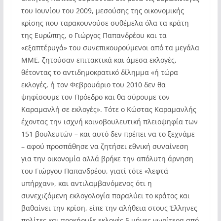
του Ιουνίου του 2009, μεσούσης της οικονομικής
κρίσης που ταρακουνούσε συθέμελα όλα τα κράτη
της Ευρώπης, ο Γιώργος Παπανδρέου και τα
«εξαπτέρυγά» του συνεπικουρούμενοι από τα μεγάλα
ΜΜΕ, ζητούσαν επιτακτικά και άμεσα εκλογές,
θέτοντας το αντιδημοκρατικό δίλημμα «ή τώρα
εκλογές, ή τον Φεβρουάριο του 2010 δεν θα
ψηφίσουμε τον Πρόεδρο και θα σύρουμε τον
Καραμανλή σε εκλογές». Τότε ο Κώστας Καραμανλής
έχοντας την ισχνή κοινοβουλευτική πλειοψηφία των
151 βουλευτών – και αυτό δεν πρέπει να το ξεχνάμε
– αφού προσπάθησε να ζητήσει εθνική συναίνεση
για την οικονομία αλλά βρήκε την απόλυτη άρνηση
του Γιώργου Παπανδρέου, γιατί τότε «λεφτά
υπήρχαν», και αντιλαμβανόμενος ότι η
συνεχιζόμενη εκλογολογία παραλύει το κράτος και
βαθαίνει την κρίση, είπε την αλήθεια στους Έλληνες
πολίτες και προκήρυξε εκλογές 5 μήνες νωρίτερα από