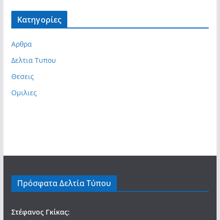
Kατηγορίες
Αρθρα
Δελτια Τυπου
Θεσεις
Ομιλιες
Πρόσφατα Δελτία Τύπου
Στέφανος Γκίκας: