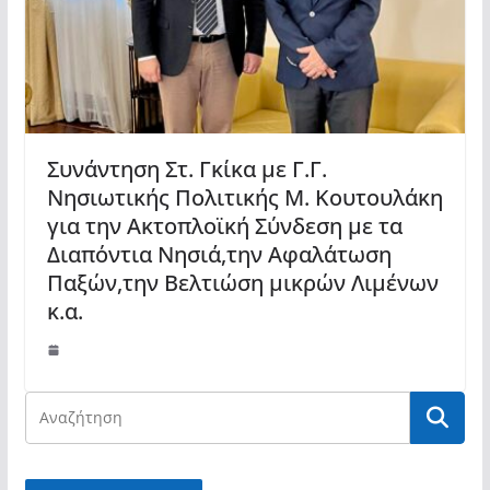
Συνάντηση Στ. Γκίκα με Γ.Γ.
Νησιωτικής Πολιτικής Μ. Κουτουλάκη
για την Ακτοπλοϊκή Συ΄νδεση με τα
Διαπο΄ντια Νησιά,την Αφαλα΄τωση
Παξω΄ν,την Βελτιώση μικρω΄ν Λιμε΄νων
κ.α.