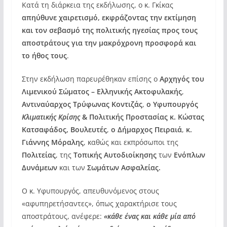
Κατά τη διάρκεια της εκδήλωσης, ο κ. Γκίκας
απηύθυνε χαιρετισμό, εκφράζοντας την εκτίμηση
και τον σεβασμό της πολιτικής ηγεσίας προς τους
αποστράτους για την μακρόχρονη προσφορά και
το ήθος τους
.
Στην εκδήλωση παρευρέθηκαν επίσης ο
Αρχηγός του
Λιμενικού Σώματος – Ελληνικής Ακτοφυλακής
,
Αντιναύαρχος Τρύφωνας Κοντιζάς
,
ο Υφυπουργός
Κλιματικής Κρίσης
& Πολιτικής
Προστασίας
κ. Κώστας
Κατσαφάδος, Βουλευτές
,
ο
Δήμαρχος Πειραιά
,
κ.
Γιάννης Μόραλης
, καθώς και εκπρόσωποι της
Πολιτείας
, της
Τοπικής Αυτοδιοίκησης
των
Ενόπλων
Δυνάμεων
και των
Σωμάτων Ασφαλείας.
Ο κ. Υφυπουργός, απευθυνόμενος στους
«αφυπηρετήσαντες», όπως χαρακτήρισε τους
αποστράτους, ανέφερε:
«κάθε ένας και κάθε μία από