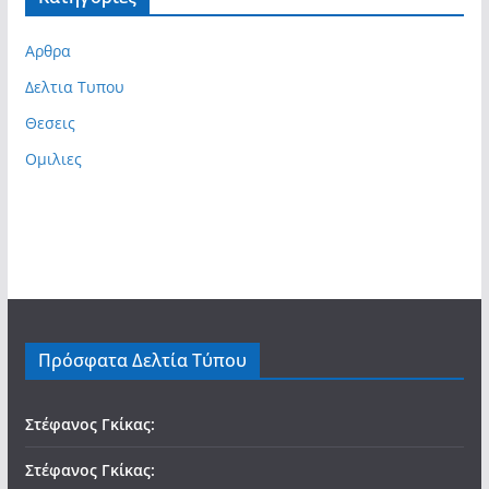
Αρθρα
Δελτια Τυπου
Θεσεις
Ομιλιες
Πρόσφατα Δελτία Τύπου
Στέφανος Γκίκας:
Στέφανος Γκίκας: