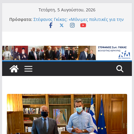
Μετάβαση
Τετάρτη, 5 Αυγούστου, 2026
σε
Πρόσφατα:
Στέφανος Γκίκας: «Μόνιμες πολιτικές για την
περιεχόμενο
αυτονομία, την αξιοπρέπεια και την ισότιμη
συμμετοχή των Ατόμων με Αναπηρία, με
ειδική μέριμνα για τους μικρούς
νησιωτικούς Δήμους»
Στέφανος Γκίκας:
Στέφανος Γκίκας: «Η πρωτοβουλία “Smart
Island – Gov Access Booth” ενισχύει την
ισότιμη πρόσβαση των νησιωτών μας στις
ψηφιακές δημόσιες υπηρεσίες και
συμβάλλει ουσιαστικά στη βελτίωση της
καθημερινότητάς τους»
Στέφανος Γκίκας: «Καλωσορίζω θερμά τους
911 νέους φοιτητές που επέλεξαν τα 6
Τμήματα της Κέρκυρας για τις σπουδές
τους»
Στέφανος Γκίκας: «Οι νέες προκλήσεις, όπως
η τεχνητή νοημοσύνη, η κλιματική κρίση, η
στεγαστική πίεση και η ανάγκη προστασίας
των επόμενων γενεών, επιβάλλουν