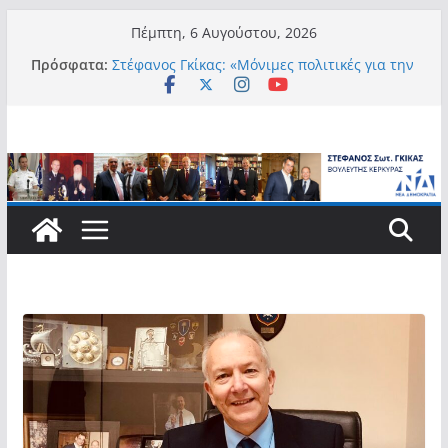
Μετάβαση
Πέμπτη, 6 Αυγούστου, 2026
σε
Πρόσφατα:
Στέφανος Γκίκας: «Μόνιμες πολιτικές για την
περιεχόμενο
αυτονομία, την αξιοπρέπεια και την ισότιμη
συμμετοχή των Ατόμων με Αναπηρία, με
ειδική μέριμνα για τους μικρούς
νησιωτικούς Δήμους»
Στέφανος Γκίκας:
Στέφανος Γκίκας: «Η πρωτοβουλία “Smart
Island – Gov Access Booth” ενισχύει την
ισότιμη πρόσβαση των νησιωτών μας στις
ψηφιακές δημόσιες υπηρεσίες και
συμβάλλει ουσιαστικά στη βελτίωση της
καθημερινότητάς τους»
Στέφανος Γκίκας: «Καλωσορίζω θερμά τους
911 νέους φοιτητές που επέλεξαν τα 6
Τμήματα της Κέρκυρας για τις σπουδές
τους»
Στέφανος Γκίκας: «Οι νέες προκλήσεις, όπως
η τεχνητή νοημοσύνη, η κλιματική κρίση, η
στεγαστική πίεση και η ανάγκη προστασίας
των επόμενων γενεών, επιβάλλουν