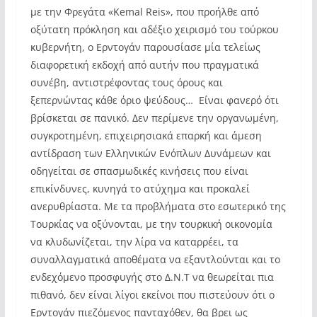
με την Φρεγάτα «Kemal Reis», που προήλθε από
οξύτατη πρόκληση και αδέξιο χειρισμό του τούρκου
κυβερνήτη, ο Ερντογάν παρουσίασε μία τελείως
διαφορετική εκδοχή από αυτήν που πραγματικά
συνέβη, αντιστρέφοντας τους όρους και
ξεπερνώντας κάθε όριο ψεύδους… Είναι φανερό ότι
βρίσκεται σε πανικό. Δεν περίμενε την οργανωμένη,
συγκροτημένη, επιχειρησιακά επαρκή και άμεση
αντίδραση των Ελληνικών Ενόπλων Δυνάμεων και
οδηγείται σε σπασμωδικές κινήσεις που είναι
επικίνδυνες, κυνηγά το ατύχημα και προκαλεί
ανερυθρίαστα. Με τα προβλήματα στο εσωτερικό της
Τουρκίας να οξύνονται, με την τουρκική οικονομία
να κλυδωνίζεται, την λίρα να καταρρέει, τα
συναλλαγματικά αποθέματα να εξαντλούνται και το
ενδεχόμενο προσφυγής στο Δ.Ν.Τ να θεωρείται πια
πιθανό, δεν είναι λίγοι εκείνοι που πιστεύουν ότι ο
Ερντογάν πιεζόμενος πανταχόθεν, θα βρει ως