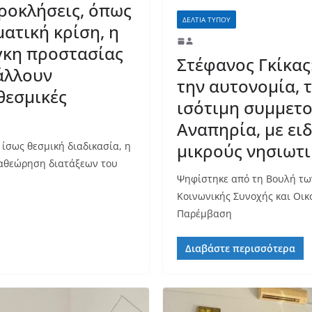
προκλήσεις, όπως
ΔΕΛΤΙΑ ΤΥΠΟΥ
ματική κρίση, η
άγκη προστασίας
Στέφανος Γκίκας
άλλουν
την αυτονομία, 
θεσμικές
ισότιμη συμμετ
Αναπηρία, με ειδ
μικρούς νησιωτ
ίσως θεσμική διαδικασία, η
αθεώρηση διατάξεων του
Ψηφίστηκε από τη Βουλή τω
Κοινωνικής Συνοχής και Οικ
Παρέμβαση
Διαβάστε περισσότερα