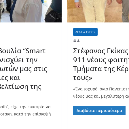
ΔΕΛΤΙΑ ΤΥΠΟΥ
βουλία “Smart
Στέφανος Γκίκας
ενισχύει την
911 νέους φοιτη
ωτών μας στις
Τμήματα της Κέρ
ες και
τους»
βελτίωση της
«Ένα ισχυρό Ιόνιο Πανεπιστή
νέους μας και μεγαλύτερη α
th”, είχε την ευκαιρία να
Διαβάστε περισσότερα
οτάκη, κατά την επίσκεψή