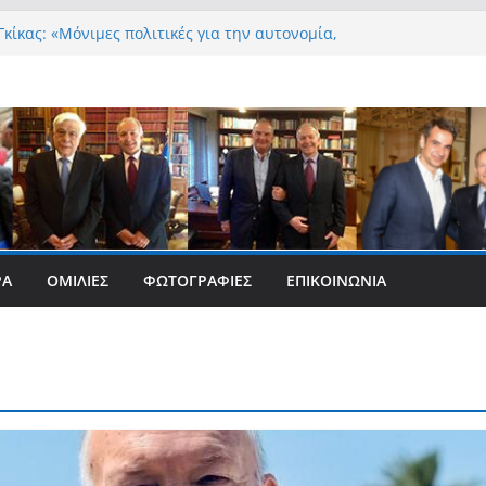
κίκας: «Μόνιμες πολιτικές για την αυτονομία,
ρέπεια και την ισότιμη συμμετοχή των Ατόμων
α, με ειδική μέριμνα για τους μικρούς
ύς Δήμους»
Γκίκας:
Γκίκας: «Η πρωτοβουλία “Smart Island – Gov
oth” ενισχύει την ισότιμη πρόσβαση των
μας στις ψηφιακές δημόσιες υπηρεσίες και
 ουσιαστικά στη βελτίωση της καθημερινότητάς
Γκίκας: «Καλωσορίζω θερμά τους 911 νέους
που επέλεξαν τα 6 Τμήματα της Κέρκυρας για τις
ΡΑ
ΟΜΙΛΊΕΣ
ΦΩΤΟΓΡΑΦΊΕΣ
ΕΠΙΚΟΙΝΩΝΊΑ
ους»
Γκίκας: «Οι νέες προκλήσεις, όπως η τεχνητή
, η κλιματική κρίση, η στεγαστική πίεση και η
οστασίας των επόμενων γενεών, επιβάλλουν
 και ουσιαστικές θεσμικές απαντήσεις»