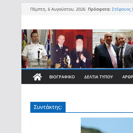
Μετάβαση
Πρόσφατα:
Στέφανος Γ
Πέμπτη, 6 Αυγούστου, 2026
σε
την αξιοπ
με Αναπηρί
περιεχόμενο
νησιωτικο
Στέφανος 
Στέφανος 
Access Bo
νησιωτών 
συμβάλλει
τους»
Στέφανος 
φοιτητές 
ΒΙΟΓΡΑΦΙΚΌ
ΔΕΛΤΊΑ ΤΎΠΟΥ
ΆΡΘ
σπουδές τ
Στέφανος 
νοημοσύνη
ανάγκη πρ
σύγχρονες
Συντάκτης: