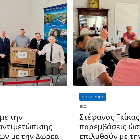
ΔΕΛΤΙΑ ΤΥΠΟΥ
με την
Στέφανος Γκίκα
αντιμετώπισης
παρεμβάσεις ώσ
ών με την Δωρεά
επιλυθούν με τη