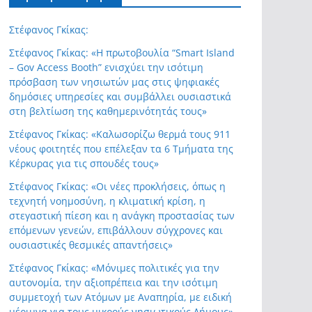
Στέφανος Γκίκας:
Στέφανος Γκίκας: «Η πρωτοβουλία “Smart Island
– Gov Access Booth” ενισχύει την ισότιμη
πρόσβαση των νησιωτών μας στις ψηφιακές
δημόσιες υπηρεσίες και συμβάλλει ουσιαστικά
στη βελτίωση της καθημερινότητάς τους»
Στέφανος Γκίκας: «Καλωσορίζω θερμά τους 911
νέους φοιτητές που επέλεξαν τα 6 Τμήματα της
Κέρκυρας για τις σπουδές τους»
Στέφανος Γκίκας: «Οι νέες προκλήσεις, όπως η
τεχνητή νοημοσύνη, η κλιματική κρίση, η
στεγαστική πίεση και η ανάγκη προστασίας των
επόμενων γενεών, επιβάλλουν σύγχρονες και
ουσιαστικές θεσμικές απαντήσεις»
Στέφανος Γκίκας: «Μόνιμες πολιτικές για την
αυτονομία, την αξιοπρέπεια και την ισότιμη
συμμετοχή των Ατόμων με Αναπηρία, με ειδική
μέριμνα για τους μικρούς νησιωτικούς Δήμους»