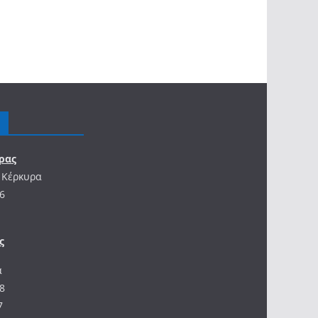
ρας
 Κέρκυρα
6
ς
α
8
7