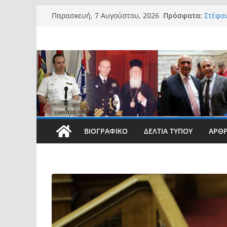
Μετάβαση
Πρόσφατα:
Στέφαν
Παρασκευή, 7 Αυγούστου, 2026
σε
την αξ
με Ανα
περιεχόμενο
νησιω
Στέφαν
Στέφαν
Access
νησιωτ
συμβά
τους»
Στέφαν
φοιτητ
ΒΙΟΓΡΑΦΙΚΌ
ΔΕΛΤΊΑ ΤΎΠΟΥ
ΆΡΘ
σπουδ
Στέφαν
νοημοσ
ανάγκ
σύγχρο