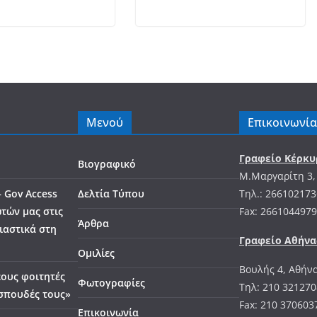
Μενού
Επικοινωνία
Γραφείο Κέρκυ
Βιογραφικό
Μ.Μαργαρίτη 3,
– Gov Access
Δελτία Τύπου
Tηλ.: 266102173
τών μας στις
Fax: 2661044979
Άρθρα
ιαστικά στη
Γραφείο Αθήνα
Ομιλίες
Βουλής 4, Αθήν
έους φοιτητές
Φωτογραφίες
Τηλ: 210 321270
 σπουδές τους»
Fax: 210 370603
Επικοινωνία