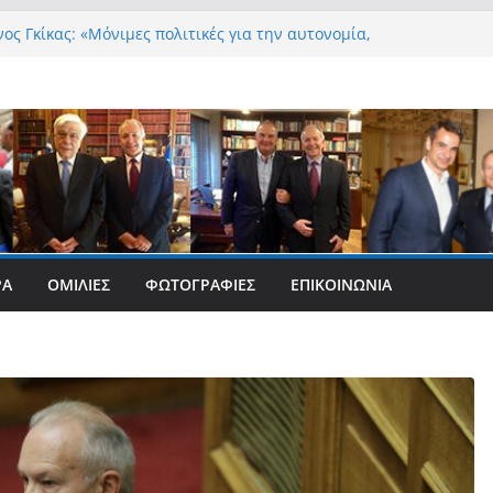
ος Γκίκας: «Μόνιμες πολιτικές για την αυτονομία,
ιοπρέπεια και την ισότιμη συμμετοχή των Ατόμων
πηρία, με ειδική μέριμνα για τους μικρούς
τικούς Δήμους»
ος Γκίκας:
ος Γκίκας: «Η πρωτοβουλία “Smart Island – Gov
 Booth” ενισχύει την ισότιμη πρόσβαση των
ών μας στις ψηφιακές δημόσιες υπηρεσίες και
λλει ουσιαστικά στη βελτίωση της καθημερινότητάς
ος Γκίκας: «Καλωσορίζω θερμά τους 911 νέους
ές που επέλεξαν τα 6 Τμήματα της Κέρκυρας για τις
ΡΑ
ΟΜΙΛΊΕΣ
ΦΩΤΟΓΡΑΦΊΕΣ
ΕΠΙΚΟΙΝΩΝΊΑ
ές τους»
ος Γκίκας: «Οι νέες προκλήσεις, όπως η τεχνητή
ύνη, η κλιματική κρίση, η στεγαστική πίεση και η
η προστασίας των επόμενων γενεών, επιβάλλουν
νες και ουσιαστικές θεσμικές απαντήσεις»