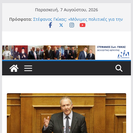
Μετάβαση
Παρασκευή, 7 Αυγούστου, 2026
σε
Πρόσφατα:
Στέφανος Γκίκας: «Μόνιμες πολιτικές για την
περιεχόμενο
αυτονομία, την αξιοπρέπεια και την ισότιμη
συμμετοχή των Ατόμων με Αναπηρία, με
ειδική μέριμνα για τους μικρούς
νησιωτικούς Δήμους»
Στέφανος Γκίκας:
Στέφανος Γκίκας: «Η πρωτοβουλία “Smart
Island – Gov Access Booth” ενισχύει την
ισότιμη πρόσβαση των νησιωτών μας στις
ψηφιακές δημόσιες υπηρεσίες και
συμβάλλει ουσιαστικά στη βελτίωση της
καθημερινότητάς τους»
Στέφανος Γκίκας: «Καλωσορίζω θερμά τους
911 νέους φοιτητές που επέλεξαν τα 6
Τμήματα της Κέρκυρας για τις σπουδές
τους»
Στέφανος Γκίκας: «Οι νέες προκλήσεις, όπως
η τεχνητή νοημοσύνη, η κλιματική κρίση, η
στεγαστική πίεση και η ανάγκη προστασίας
των επόμενων γενεών, επιβάλλουν