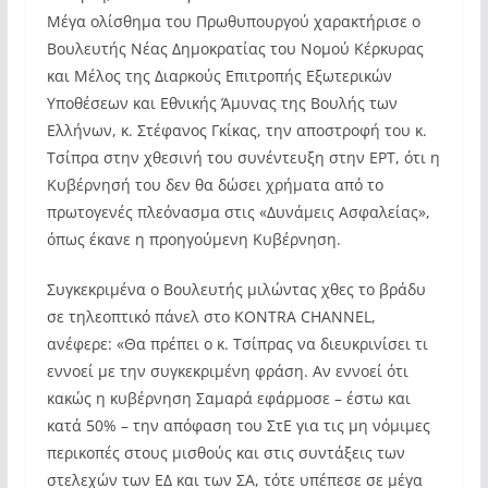
Μέγα ολίσθημα του Πρωθυπουργού χαρακτήρισε ο
Βουλευτής Νέας Δημοκρατίας του Νομού Κέρκυρας
και Μέλος της Διαρκούς Επιτροπής Εξωτερικών
Υποθέσεων και Εθνικής Άμυνας της Βουλής των
Ελλήνων, κ. Στέφανος Γκίκας, την αποστροφή του κ.
Τσίπρα στην χθεσινή του συνέντευξη στην ΕΡΤ, ότι η
Κυβέρνησή του δεν θα δώσει χρήματα από το
πρωτογενές πλεόνασμα στις «Δυνάμεις Ασφαλείας»,
όπως έκανε η προηγούμενη Κυβέρνηση.
Συγκεκριμένα ο Βουλευτής μιλώντας χθες το βράδυ
σε τηλεοπτικό πάνελ στο KONTRA CHANNEL,
ανέφερε: «Θα πρέπει ο κ. Τσίπρας να διευκρινίσει τι
εννοεί με την συγκεκριμένη φράση. Αν εννοεί ότι
κακώς η κυβέρνηση Σαμαρά εφάρμοσε – έστω και
κατά 50% – την απόφαση του ΣτΕ για τις μη νόμιμες
περικοπές στους μισθούς και στις συντάξεις των
στελεχών των ΕΔ και των ΣΑ, τότε υπέπεσε σε μέγα