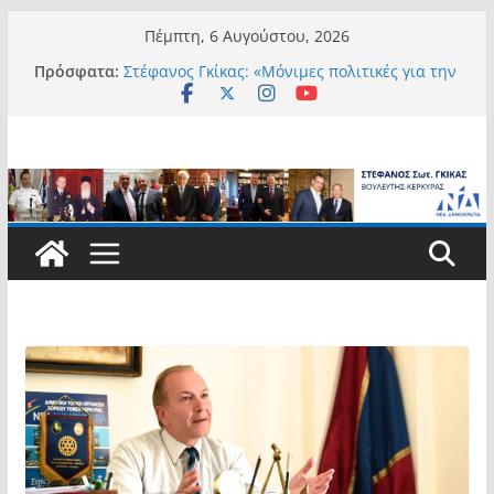
Μετάβαση
Πέμπτη, 6 Αυγούστου, 2026
σε
Πρόσφατα:
Στέφανος Γκίκας: «Μόνιμες πολιτικές για την
περιεχόμενο
αυτονομία, την αξιοπρέπεια και την ισότιμη
συμμετοχή των Ατόμων με Αναπηρία, με
ειδική μέριμνα για τους μικρούς
νησιωτικούς Δήμους»
Στέφανος Γκίκας:
Στέφανος Γκίκας: «Η πρωτοβουλία “Smart
Island – Gov Access Booth” ενισχύει την
ισότιμη πρόσβαση των νησιωτών μας στις
ψηφιακές δημόσιες υπηρεσίες και
συμβάλλει ουσιαστικά στη βελτίωση της
καθημερινότητάς τους»
Στέφανος Γκίκας: «Καλωσορίζω θερμά τους
911 νέους φοιτητές που επέλεξαν τα 6
Τμήματα της Κέρκυρας για τις σπουδές
τους»
Στέφανος Γκίκας: «Οι νέες προκλήσεις, όπως
η τεχνητή νοημοσύνη, η κλιματική κρίση, η
στεγαστική πίεση και η ανάγκη προστασίας
των επόμενων γενεών, επιβάλλουν