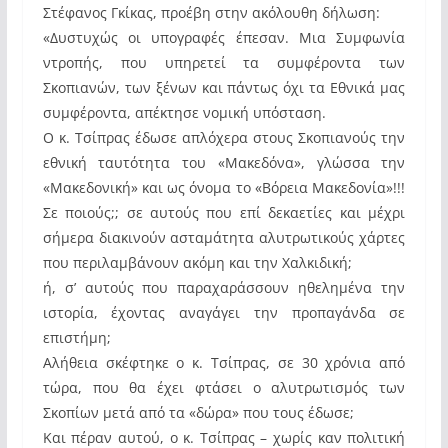
Στέφανος Γκίκας, προέβη στην ακόλουθη δήλωση:
«Δυστυχώς οι υπογραφές έπεσαν. Μια Συμφωνία
ντροπής, που υπηρετεί τα συμφέροντα των
Σκοπιανών, των ξένων και πάντως όχι τα Εθνικά μας
συμφέροντα, απέκτησε νομική υπόσταση.
Ο κ. Τσίπρας έδωσε απλόχερα στους Σκοπιανούς την
εθνική ταυτότητα του «Μακεδόνα», γλώσσα την
«Μακεδονική» και ως όνομα το «Βόρεια Μακεδονία»!!!
Σε ποιούς;; σε αυτούς που επί δεκαετίες και μέχρι
σήμερα διακινούν ασταμάτητα αλυτρωτικούς χάρτες
που περιλαμβάνουν ακόμη και την Χαλκιδική;
ή, σ’ αυτούς που παραχαράσσουν ηθελημένα την
ιστορία, έχοντας αναγάγει την προπαγάνδα σε
επιστήμη;
Αλήθεια σκέφτηκε ο κ. Τσίπρας, σε 30 χρόνια από
τώρα, που θα έχει φτάσει ο αλυτρωτισμός των
Σκοπίων μετά από τα «δώρα» που τους έδωσε;
Και πέραν αυτού, ο κ. Τσίπρας – χωρίς καν πολιτική