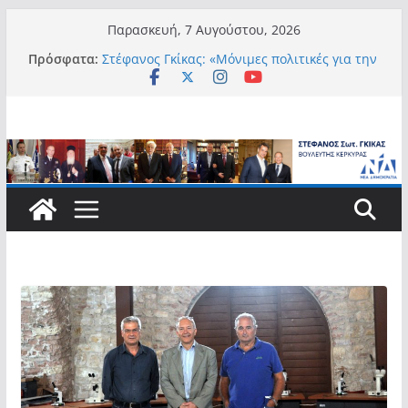
Μετάβαση
Παρασκευή, 7 Αυγούστου, 2026
σε
Πρόσφατα:
Στέφανος Γκίκας: «Μόνιμες πολιτικές για την
περιεχόμενο
αυτονομία, την αξιοπρέπεια και την ισότιμη
συμμετοχή των Ατόμων με Αναπηρία, με
ειδική μέριμνα για τους μικρούς
νησιωτικούς Δήμους»
Στέφανος Γκίκας:
Στέφανος Γκίκας: «Η πρωτοβουλία “Smart
Island – Gov Access Booth” ενισχύει την
ισότιμη πρόσβαση των νησιωτών μας στις
ψηφιακές δημόσιες υπηρεσίες και
συμβάλλει ουσιαστικά στη βελτίωση της
καθημερινότητάς τους»
Στέφανος Γκίκας: «Καλωσορίζω θερμά τους
911 νέους φοιτητές που επέλεξαν τα 6
Τμήματα της Κέρκυρας για τις σπουδές
τους»
Στέφανος Γκίκας: «Οι νέες προκλήσεις, όπως
η τεχνητή νοημοσύνη, η κλιματική κρίση, η
στεγαστική πίεση και η ανάγκη προστασίας
των επόμενων γενεών, επιβάλλουν