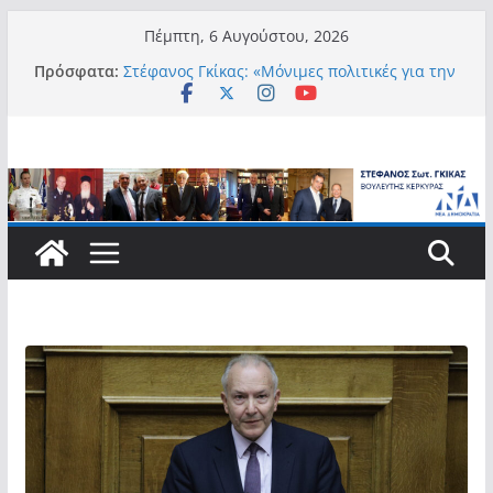
Μετάβαση
Πέμπτη, 6 Αυγούστου, 2026
σε
Πρόσφατα:
Στέφανος Γκίκας: «Μόνιμες πολιτικές για την
περιεχόμενο
αυτονομία, την αξιοπρέπεια και την ισότιμη
συμμετοχή των Ατόμων με Αναπηρία, με
ειδική μέριμνα για τους μικρούς
νησιωτικούς Δήμους»
Στέφανος Γκίκας:
Στέφανος Γκίκας: «Η πρωτοβουλία “Smart
Island – Gov Access Booth” ενισχύει την
ισότιμη πρόσβαση των νησιωτών μας στις
ψηφιακές δημόσιες υπηρεσίες και
συμβάλλει ουσιαστικά στη βελτίωση της
καθημερινότητάς τους»
Στέφανος Γκίκας: «Καλωσορίζω θερμά τους
911 νέους φοιτητές που επέλεξαν τα 6
Τμήματα της Κέρκυρας για τις σπουδές
τους»
Στέφανος Γκίκας: «Οι νέες προκλήσεις, όπως
η τεχνητή νοημοσύνη, η κλιματική κρίση, η
στεγαστική πίεση και η ανάγκη προστασίας
των επόμενων γενεών, επιβάλλουν