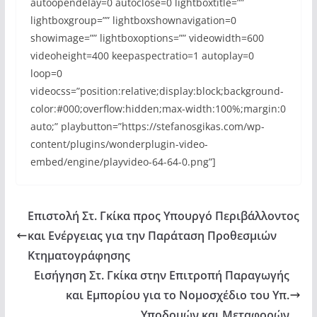
autoopendelay=0 autoclose=0 lightboxtitle=””
lightboxgroup=”” lightboxshownavigation=0
showimage=”” lightboxoptions=”” videowidth=600
videoheight=400 keepaspectratio=1 autoplay=0
loop=0
videocss=”position:relative;display:block;background-
color:#000;overflow:hidden;max-width:100%;margin:0
auto;” playbutton=”https://stefanosgikas.com/wp-
content/plugins/wonderplugin-video-
embed/engine/playvideo-64-64-0.png”]
Επιστολή Στ. Γκίκα προς Υπουργό Περιβάλλοντος
και Ενέργειας για την Παράταση Προθεσμιών
Κτηματογράφησης
Εισήγηση Στ. Γκίκα στην Επιτροπή Παραγωγής
και Εμπορίου για το Νομοσχέδιο του Υπ.
Υποδομών και Μεταφορών