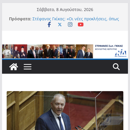
Μετάβαση
Σάββατο, 8 Αυγούστου, 2026
σε
Πρόσφατα:
Στέφανος Γκίκας: «Οι νέες προκλήσεις, όπως
περιεχόμενο
η τεχνητή νοημοσύνη, η κλιματική κρίση, η
στεγαστική πίεση και η ανάγκη προστασίας
των επόμενων γενεών, επιβάλλουν
σύγχρονες και ουσιαστικές θεσμικές
απαντήσεις»
Στέφανος Γκίκας:
Στέφανος Γκίκας:
Στέφανος Γκίκας: «Η πρωτοβουλία “Smart
Island – Gov Access Booth” ενισχύει την
ισότιμη πρόσβαση των νησιωτών μας στις
ψηφιακές δημόσιες υπηρεσίες και
συμβάλλει ουσιαστικά στη βελτίωση της
καθημερινότητάς τους»
Στέφανος Γκίκας: «Καλωσορίζω θερμά τους
911 νέους φοιτητές που επέλεξαν τα 6
Τμήματα της Κέρκυρας για τις σπουδές
τους»