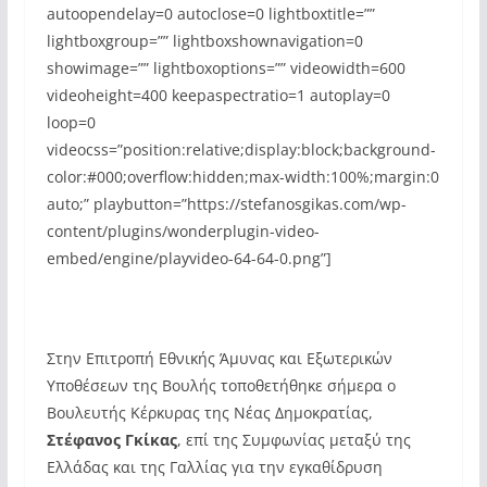
autoopendelay=0 autoclose=0 lightboxtitle=””
lightboxgroup=”” lightboxshownavigation=0
showimage=”” lightboxoptions=”” videowidth=600
videoheight=400 keepaspectratio=1 autoplay=0
loop=0
videocss=”position:relative;display:block;background-
color:#000;overflow:hidden;max-width:100%;margin:0
auto;” playbutton=”https://stefanosgikas.com/wp-
content/plugins/wonderplugin-video-
embed/engine/playvideo-64-64-0.png”]
Στην Επιτροπή Εθνικής Άμυνας και Εξωτερικών
Υποθέσεων της Βουλής τοποθετήθηκε σήμερα ο
Βουλευτής Κέρκυρας της Νέας Δημοκρατίας,
Στέφανος Γκίκας
, επί της Συμφωνίας μεταξύ της
Ελλάδας και της Γαλλίας για την εγκαθίδρυση