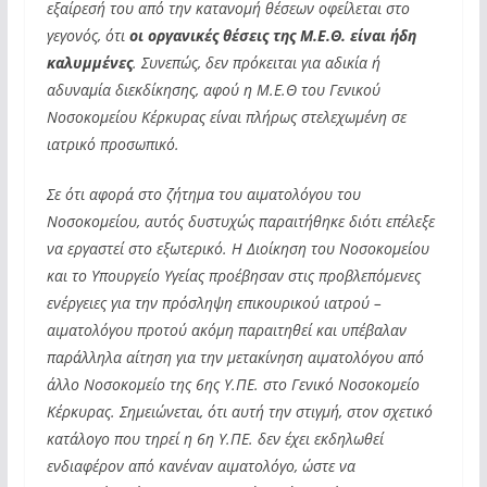
εξαίρεσή του από την κατανομή θέσεων οφείλεται στο
γεγονός, ότι
οι οργανικές θέσεις της Μ.Ε.Θ. είναι ήδη
καλυμμένες
. Συνεπώς, δεν πρόκειται για αδικία ή
αδυναμία διεκδίκησης, αφού η Μ.Ε.Θ του Γενικού
Νοσοκομείου Κέρκυρας είναι πλήρως στελεχωμένη σε
ιατρικό προσωπικό.
Σε ότι αφορά στο ζήτημα του αιματολόγου του
Νοσοκομείου, αυτός δυστυχώς παραιτήθηκε διότι επέλεξε
να εργαστεί στο εξωτερικό. Η Διοίκηση του Νοσοκομείου
και το Υπουργείο Υγείας προέβησαν στις προβλεπόμενες
ενέργειες για την πρόσληψη επικουρικού ιατρού –
αιματολόγου προτού ακόμη παραιτηθεί και υπέβαλαν
παράλληλα αίτηση για την μετακίνηση αιματολόγου από
άλλο Νοσοκομείο της 6
ης
Υ.ΠΕ. στο Γενικό Νοσοκομείο
Κέρκυρας. Σημειώνεται, ότι αυτή την στιγμή, στον σχετικό
κατάλογο που τηρεί η 6
η
Υ.ΠΕ. δεν έχει εκδηλωθεί
ενδιαφέρον από κανέναν αιματολόγο, ώστε να