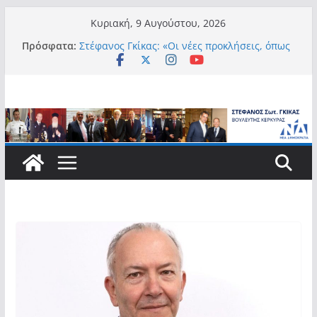
Μετάβαση
Κυριακή, 9 Αυγούστου, 2026
σε
Πρόσφατα:
Στέφανος Γκίκας: «Οι νέες προκλήσεις, όπως
περιεχόμενο
η τεχνητή νοημοσύνη, η κλιματική κρίση, η
στεγαστική πίεση και η ανάγκη προστασίας
των επόμενων γενεών, επιβάλλουν
σύγχρονες και ουσιαστικές θεσμικές
απαντήσεις»
Στέφανος Γκίκας:
Στέφανος Γκίκας:
Στέφανος Γκίκας: «Η πρωτοβουλία “Smart
Island – Gov Access Booth” ενισχύει την
ισότιμη πρόσβαση των νησιωτών μας στις
ψηφιακές δημόσιες υπηρεσίες και
συμβάλλει ουσιαστικά στη βελτίωση της
καθημερινότητάς τους»
Στέφανος Γκίκας: «Καλωσορίζω θερμά τους
911 νέους φοιτητές που επέλεξαν τα 6
Τμήματα της Κέρκυρας για τις σπουδές
τους»