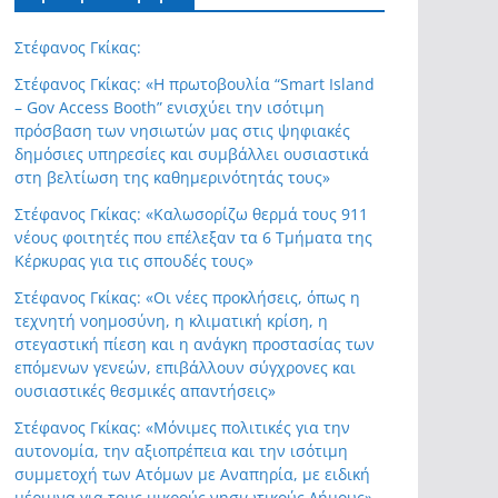
Στέφανος Γκίκας:
Στέφανος Γκίκας: «Η πρωτοβουλία “Smart Island
– Gov Access Booth” ενισχύει την ισότιμη
πρόσβαση των νησιωτών μας στις ψηφιακές
δημόσιες υπηρεσίες και συμβάλλει ουσιαστικά
στη βελτίωση της καθημερινότητάς τους»
Στέφανος Γκίκας: «Καλωσορίζω θερμά τους 911
νέους φοιτητές που επέλεξαν τα 6 Τμήματα της
Κέρκυρας για τις σπουδές τους»
Στέφανος Γκίκας: «Οι νέες προκλήσεις, όπως η
τεχνητή νοημοσύνη, η κλιματική κρίση, η
στεγαστική πίεση και η ανάγκη προστασίας των
επόμενων γενεών, επιβάλλουν σύγχρονες και
ουσιαστικές θεσμικές απαντήσεις»
Στέφανος Γκίκας: «Μόνιμες πολιτικές για την
αυτονομία, την αξιοπρέπεια και την ισότιμη
συμμετοχή των Ατόμων με Αναπηρία, με ειδική
μέριμνα για τους μικρούς νησιωτικούς Δήμους»