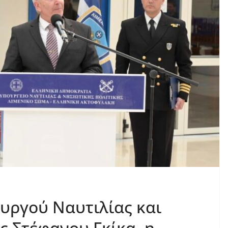
υργού Ναυτιλίας και
ς Στέφανου Γκίκα, η