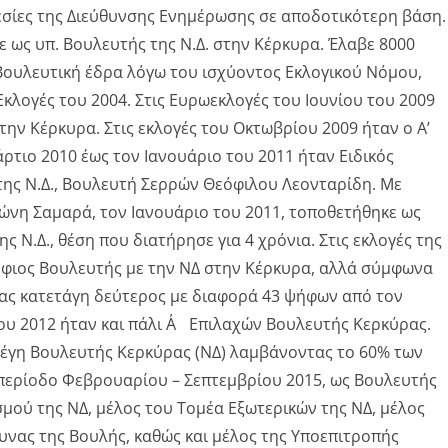
εσίες της Διεύθυνσης Ενημέρωσης σε αποδοτικότερη βάση.
ε ως υπ. Βουλευτής της Ν.Δ. στην Κέρκυρα. Έλαβε 8000
ουλευτική έδρα λόγω του ισχύοντος Εκλογικού Νόμου,
Εκλογές του 2004. Στις Ευρωεκλογές του Ιουνίου του 2009
ν Κέρκυρα. Στις εκλογές του Οκτωβρίου 2009 ήταν ο Α’
τιο 2010 έως τον Ιανουάριο του 2011 ήταν Ειδικός
ης Ν.Δ., Βουλευτή Σερρών Θεόφιλου Λεονταρίδη. Με
νη Σαμαρά, τον Ιανουάριο του 2011, τοποθετήθηκε ως
Ν.Δ., θέση που διατήρησε για 4 χρόνια. Στις εκλογές της
ήφιος Βουλευτής με την ΝΔ στην Κέρκυρα, αλλά σύμφωνα
ας κατετάγη δεύτερος με διαφορά 43 ψήφων από τον
του 2012 ήταν και πάλι Α΄ Επιλαχών Βουλευτής Κερκύρας.
ελέγη Βουλευτής Κερκύρας (ΝΔ) λαμβάνοντας το 60% των
περίοδο Φεβρουαρίου – Σεπτεμβρίου 2015, ως Βουλευτής
σμού της ΝΔ, μέλος του Τομέα Εξωτερικών της ΝΔ, μέλος
υνας της Βουλής, καθώς και μέλος της Υποεπιτροπής