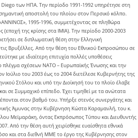
 Diego των ΗΠΑ. Την περίοδο 1991-1992 υπηρέτησε στη
σημαντική αποστολή του πλοίου στον Περσικό κόλπο.
«ΑΝΝΙΝΟΣ», 1995-1996, συμμετέχοντας σε πληθώρα
(εποχή της κρίσης στα ΙΜΙΑ). Την περίοδο 2000-2003
ρετήσει σε διπλωματική θέση στην Ελληνική
τις Βρυξέλλες. Από την θέση του Εθνικού Εκπροσώπου σε
εύτηκε με ιδιαίτερη επιτυχία πολλές υποθέσεις
ο πλέγμα σχέσεων ΝΑΤΟ – Ευρωπαϊκής Ένωσης και την
ον Ιούλιο του 2003 έως το 2004 διετέλεσε Κυβερνήτης της
νικού Στόλου και υπό την Διοίκησή του το πλοίο έλαβε
και σε Συμμαχικό επίπεδο. Έχει τιμηθεί με τα ανώτατα
πονται στον βαθμό του. Υπήρξε στενός συνεργάτης και
νικής Άμυνας στην Κυβέρνηση Κώστα Καραμανλή, του κ.
ελου Μεϊμαράκη, όντας Εκπρόσωπος Τύπου και Διευθυντής
07. Από την θέση αυτή χειρίσθηκε ευαίσθητα εθνικά
όσο και στα διεθνή ΜΜΕ το έργο της Κυβέρνησης στον