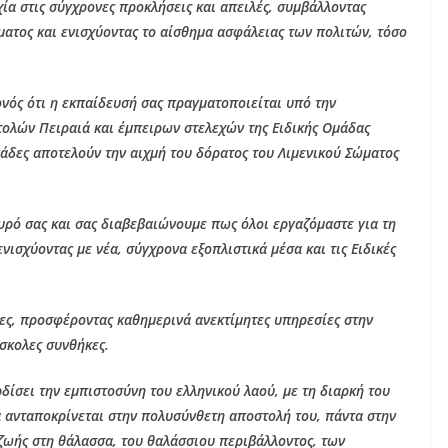
χία στις σύγχρονες προκλήσεις και απειλές, συμβάλλοντας
ματος και ενισχύοντας το αίσθημα ασφάλειας των πολιτών, τόσο
ονός ότι η εκπαίδευσή σας πραγματοποιείται υπό την
τολών Πειραιά και έμπειρων στελεχών της Ειδικής Ομάδας
νάδες αποτελούν την αιχμή του δόρατος του Λιμενικού Σώματος
ευρό σας και σας διαβεβαιώνουμε πως όλοι εργαζόμαστε για τη
νισχύοντας με νέα, σύγχρονα εξοπλιστικά μέσα και τις Ειδικές
νες, προσφέροντας καθημερινά ανεκτίμητες υπηρεσίες στην
ύσκολες συνθήκες.
ρδίσει την εμπιστοσύνη του ελληνικού λαού, με τη διαρκή του
να ανταποκρίνεται στην πολυσύνθετη αποστολή του, πάντα στην
ζωής στη θάλασσα, του θαλάσσιου περιβάλλοντος, των