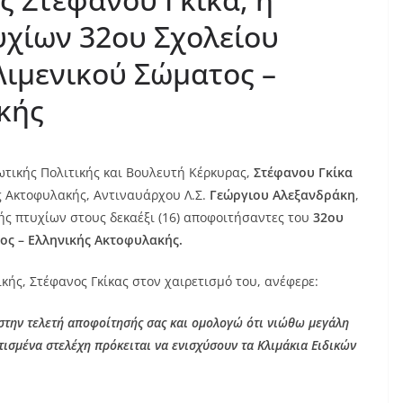
υχίων 32ου Σχολείου
ιμενικού Σώματος –
ακής
τικής Πολιτικής και Βουλευτή Κέρκυρας,
Στέφανου Γκίκα
ς Ακτοφυλακής, Αντιναυάρχου Λ.Σ.
Γεώργιου Αλεξανδράκη
,
 πτυχίων στους δεκαέξι (16) αποφοιτήσαντες του
32ου
ος – Ελληνικής Ακτοφυλακής.
ής, Στέφανος Γκίκας στον χαιρετισμό του, ανέφερε:
στην τελετή αποφοίτησής σας και ομολογώ ότι νιώθω μεγάλη
ισμένα στελέχη πρόκειται να ενισχύσουν τα Κλιμάκια Ειδικών