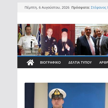
Μετάβαση
Πρόσφατα:
Στέφανος Γ
Πέμπτη, 6 Αυγούστου, 2026
σε
την αξιοπ
με Αναπηρί
περιεχόμενο
νησιωτικο
Στέφανος 
Στέφανος 
Access Bo
νησιωτών 
συμβάλλει
τους»
Στέφανος 
φοιτητές 
ΒΙΟΓΡΑΦΙΚΌ
ΔΕΛΤΊΑ ΤΎΠΟΥ
ΆΡΘ
σπουδές τ
Στέφανος 
νοημοσύνη
ανάγκη πρ
σύγχρονες