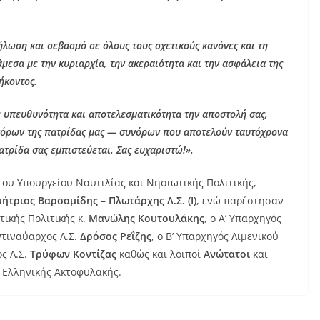
ήλωση και σεβασμό σε όλους τους σχετικούς κανόνες και τη
άμεσα με την κυριαρχία, την ακεραιότητα και την ασφάλεια της
ήκοντος.
ε υπευθυνότητα και αποτελεσματικότητα την αποστολή σας,
νόρων της πατρίδας μας — συνόρων που αποτελούν ταυτόχρονα
τρίδα σας εμπιστεύεται. Σας ευχαριστώ!».
του Υπουργείου Ναυτιλίας και Νησιωτικής Πολιτικής,
ήτριος Βαρσαμίδης – Πλωτάρχης Λ.Σ.
(Ι)
, ενώ παρέστησαν
τικής Πολιτικής κ.
Μανώλης Κουτουλάκης
, ο Α’ Υπαρχηγός
ντιναύαρχος Λ.Σ.
Δρόσος Ρεΐζης
, ο Β’ Υπαρχηγός Λιμενικού
ς Λ.Σ.
Τρύφων Κοντίζας
καθώς και λοιποί
Ανώτατοι
και
 Ελληνικής Ακτοφυλακής.