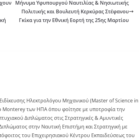
έχουν
Μήνυμα Υφυπουργού Ναυτιλίας & Νησιωτικής
Πολιτικής και Βουλευτή Κερκύρας Στέφανου
ική
Γκίκα για την Εθνική Εορτή της 25ης Μαρτίου
ιδίκευσης Ηλεκτρολόγου Μηχανικού (Master of Science in
μιο Monterey των ΗΠΑ όπου φοίτησε με υποτροφία την
πτυχιακού Διπλώματος στις Στρατηγικές & Αμυντικές
Διπλώματος στην Ναυτική Επιστήμη και Στρατηγική με
Απόφοιτος του Επιχειρησιακού Κέντρου Εκπαιδεύσεως του