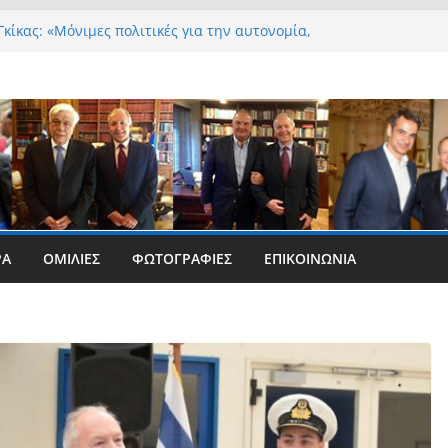
κίκας: «Μόνιμες πολιτικές για την αυτονομία,
ρέπεια και την ισότιμη συμμετοχή των Ατόμων
α, με ειδική μέριμνα για τους μικρούς
ύς Δήμους»
Γκίκας:
Γκίκας: «Η πρωτοβουλία “Smart Island – Gov
oth” ενισχύει την ισότιμη πρόσβαση των
μας στις ψηφιακές δημόσιες υπηρεσίες και
 ουσιαστικά στη βελτίωση της καθημερινότητάς
Γκίκας: «Καλωσορίζω θερμά τους 911 νέους
που επέλεξαν τα 6 Τμήματα της Κέρκυρας για τις
ΡΑ
ΟΜΙΛΊΕΣ
ΦΩΤΟΓΡΑΦΊΕΣ
ΕΠΙΚΟΙΝΩΝΊΑ
ους»
Γκίκας: «Οι νέες προκλήσεις, όπως η τεχνητή
, η κλιματική κρίση, η στεγαστική πίεση και η
οστασίας των επόμενων γενεών, επιβάλλουν
 και ουσιαστικές θεσμικές απαντήσεις»