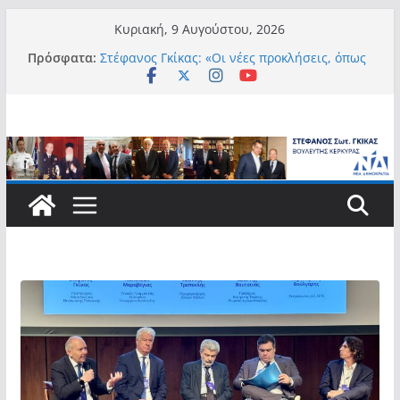
Μετάβαση
Κυριακή, 9 Αυγούστου, 2026
σε
Πρόσφατα:
Στέφανος Γκίκας: «Οι νέες προκλήσεις, όπως
περιεχόμενο
η τεχνητή νοημοσύνη, η κλιματική κρίση, η
στεγαστική πίεση και η ανάγκη προστασίας
των επόμενων γενεών, επιβάλλουν
σύγχρονες και ουσιαστικές θεσμικές
απαντήσεις»
Στέφανος Γκίκας:
Στέφανος Γκίκας:
Στέφανος Γκίκας: «Η πρωτοβουλία “Smart
Island – Gov Access Booth” ενισχύει την
ισότιμη πρόσβαση των νησιωτών μας στις
ψηφιακές δημόσιες υπηρεσίες και
συμβάλλει ουσιαστικά στη βελτίωση της
καθημερινότητάς τους»
Στέφανος Γκίκας: «Καλωσορίζω θερμά τους
911 νέους φοιτητές που επέλεξαν τα 6
Τμήματα της Κέρκυρας για τις σπουδές
τους»