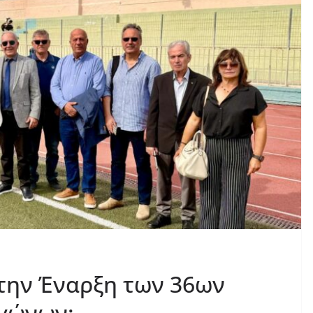
 την Έναρξη των 36ων
Αγώνων: