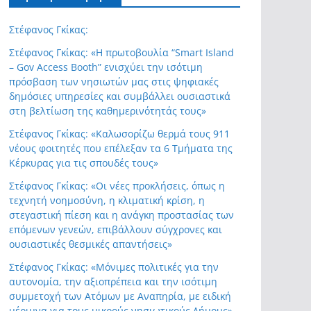
Στέφανος Γκίκας:
Στέφανος Γκίκας: «Η πρωτοβουλία “Smart Island
– Gov Access Booth” ενισχύει την ισότιμη
πρόσβαση των νησιωτών μας στις ψηφιακές
δημόσιες υπηρεσίες και συμβάλλει ουσιαστικά
στη βελτίωση της καθημερινότητάς τους»
Στέφανος Γκίκας: «Καλωσορίζω θερμά τους 911
νέους φοιτητές που επέλεξαν τα 6 Τμήματα της
Κέρκυρας για τις σπουδές τους»
Στέφανος Γκίκας: «Οι νέες προκλήσεις, όπως η
τεχνητή νοημοσύνη, η κλιματική κρίση, η
στεγαστική πίεση και η ανάγκη προστασίας των
επόμενων γενεών, επιβάλλουν σύγχρονες και
ουσιαστικές θεσμικές απαντήσεις»
Στέφανος Γκίκας: «Μόνιμες πολιτικές για την
αυτονομία, την αξιοπρέπεια και την ισότιμη
συμμετοχή των Ατόμων με Αναπηρία, με ειδική
μέριμνα για τους μικρούς νησιωτικούς Δήμους»