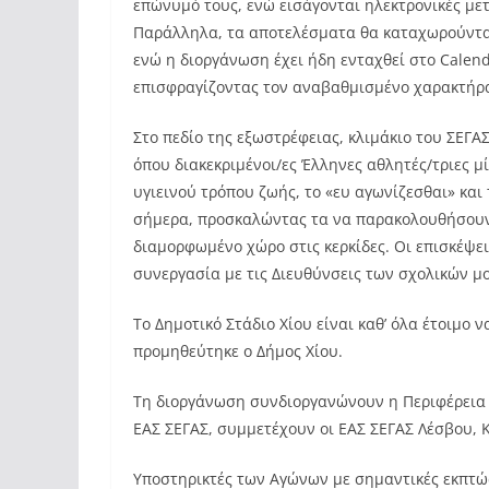
επώνυμό τους, ενώ εισάγονται ηλεκτρονικές με
Παράλληλα, τα αποτελέσματα θα καταχωρούντα
ενώ η διοργάνωση έχει ήδη ενταχθεί στο Calend
επισφραγίζοντας τον αναβαθμισμένο χαρακτήρα
Στο πεδίο της εξωστρέφειας, κλιμάκιο του ΣΕΓΑ
όπου διακεκριμένοι/ες Έλληνες αθλητές/τριες μ
υγιεινού τρόπου ζωής, το «ευ αγωνίζεσθαι» και 
σήμερα, προσκαλώντας τα να παρακολουθήσουν 
διαμορφωμένο χώρο στις κερκίδες. Οι επισκέψε
συνεργασία με τις Διευθύνσεις των σχολικών μ
Το Δημοτικό Στάδιο Χίου είναι καθ’ όλα έτοιμο 
προμηθεύτηκε ο Δήμος Χίου.
Τη διοργάνωση συνδιοργανώνουν η Περιφέρεια Β
ΕΑΣ ΣΕΓΑΣ, συμμετέχουν οι ΕΑΣ ΣΕΓΑΣ Λέσβου,
Υποστηρικτές των Αγώνων με σημαντικές εκπτώσεις