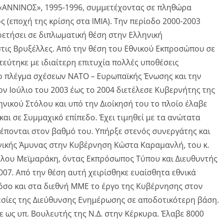
«ΑΝΝΙΝΟΣ», 1995-1996, συμμετέχοντας σε πληθώρα
(εποχή της κρίσης στα ΙΜΙΑ). Την περίοδο 2000-2003
ρετήσει σε διπλωματική θέση στην Ελληνική
τις Βρυξέλλες. Από την θέση του Εθνικού Εκπροσώπου σε
εύτηκε με ιδιαίτερη επιτυχία πολλές υποθέσεις
ο πλέγμα σχέσεων ΝΑΤΟ – Ευρωπαϊκής Ένωσης και την
ον Ιούλιο του 2003 έως το 2004 διετέλεσε Κυβερνήτης της
νικού Στόλου και υπό την Διοίκησή του το πλοίο έλαβε
και σε Συμμαχικό επίπεδο. Έχει τιμηθεί με τα ανώτατα
πονται στον βαθμό του. Υπήρξε στενός συνεργάτης και
νικής Άμυνας στην Κυβέρνηση Κώστα Καραμανλή, του κ.
ελου Μεϊμαράκη, όντας Εκπρόσωπος Τύπου και Διευθυντής
07. Από την θέση αυτή χειρίσθηκε ευαίσθητα εθνικά
όσο και στα διεθνή ΜΜΕ το έργο της Κυβέρνησης στον
εσίες της Διεύθυνσης Ενημέρωσης σε αποδοτικότερη βάση.
ε ως υπ. Βουλευτής της Ν.Δ. στην Κέρκυρα. Έλαβε 8000