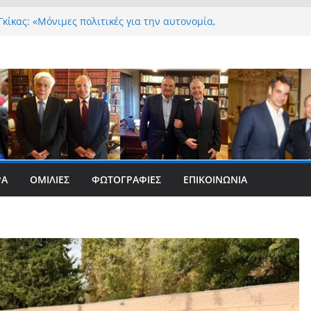
κίκας: «Μόνιμες πολιτικές για την αυτονομία,
ρέπεια και την ισότιμη συμμετοχή των Ατόμων
α, με ειδική μέριμνα για τους μικρούς
ύς Δήμους»
Γκίκας:
Γκίκας: «Η πρωτοβουλία “Smart Island – Gov
oth” ενισχύει την ισότιμη πρόσβαση των
μας στις ψηφιακές δημόσιες υπηρεσίες και
 ουσιαστικά στη βελτίωση της καθημερινότητάς
Γκίκας: «Καλωσορίζω θερμά τους 911 νέους
που επέλεξαν τα 6 Τμήματα της Κέρκυρας για τις
ΡΑ
ΟΜΙΛΊΕΣ
ΦΩΤΟΓΡΑΦΊΕΣ
ΕΠΙΚΟΙΝΩΝΊΑ
ους»
Γκίκας: «Οι νέες προκλήσεις, όπως η τεχνητή
, η κλιματική κρίση, η στεγαστική πίεση και η
οστασίας των επόμενων γενεών, επιβάλλουν
 και ουσιαστικές θεσμικές απαντήσεις»