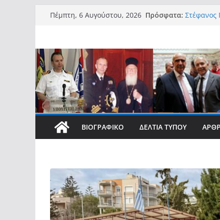
Μετάβαση
Πρόσφατα:
Στέφανος Γ
Πέμπτη, 6 Αυγούστου, 2026
σε
την αξιοπ
με Αναπηρί
περιεχόμενο
νησιωτικο
Στέφανος 
Στέφανος 
Access Bo
νησιωτών 
συμβάλλει
τους»
Στέφανος 
φοιτητές 
ΒΙΟΓΡΑΦΙΚΌ
ΔΕΛΤΊΑ ΤΎΠΟΥ
ΆΡΘ
σπουδές τ
Στέφανος 
νοημοσύνη
ανάγκη πρ
σύγχρονες