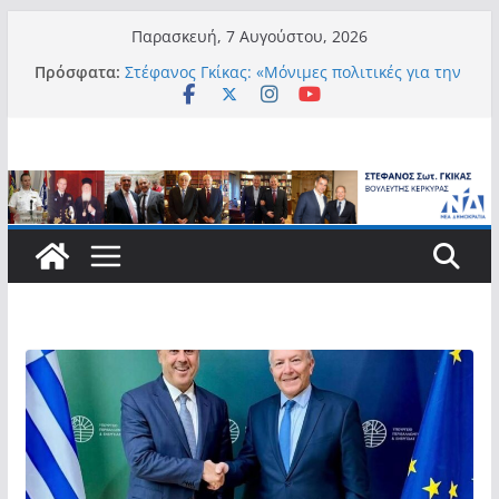
Μετάβαση
Παρασκευή, 7 Αυγούστου, 2026
σε
Πρόσφατα:
Στέφανος Γκίκας: «Μόνιμες πολιτικές για την
περιεχόμενο
αυτονομία, την αξιοπρέπεια και την ισότιμη
συμμετοχή των Ατόμων με Αναπηρία, με
ειδική μέριμνα για τους μικρούς
νησιωτικούς Δήμους»
Στέφανος Γκίκας:
Στέφανος Γκίκας: «Η πρωτοβουλία “Smart
Island – Gov Access Booth” ενισχύει την
ισότιμη πρόσβαση των νησιωτών μας στις
ψηφιακές δημόσιες υπηρεσίες και
συμβάλλει ουσιαστικά στη βελτίωση της
καθημερινότητάς τους»
Στέφανος Γκίκας: «Καλωσορίζω θερμά τους
911 νέους φοιτητές που επέλεξαν τα 6
Τμήματα της Κέρκυρας για τις σπουδές
τους»
Στέφανος Γκίκας: «Οι νέες προκλήσεις, όπως
η τεχνητή νοημοσύνη, η κλιματική κρίση, η
στεγαστική πίεση και η ανάγκη προστασίας
των επόμενων γενεών, επιβάλλουν