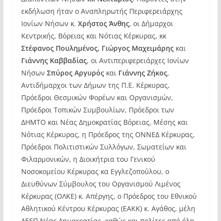
εκδήλωση ήταν ο Αναπληρωτής Περιφερειάρχης
Ιονίων Νήσων κ.
Χρήστος Άνθης
, οι Δήμαρχοι
Κεντρικής, Βόρειας και Νότιας Κέρκυρας, κκ
Στέφανος Πουλημένος, Γιώργος Μαχειμάρης
και
Γιάννης Καββαδίας
, οι Αντιπεριφερειάρχες Ιονίων
Νήσων
Σπύρος Αργυρός
και
Γιάννης Ζήκος
,
Αντιδήμαρχοι των Δήμων της Π.Ε. Κέρκυρας,
Πρόεδροι Θεσμικών Φορέων και Οργανισμών,
Πρόεδροι Τοπικών Συμβουλίων, Πρόεδροι των
ΔΗΜΤΟ και Νέας Δημοκρατίας Βόρειας, Μέσης και
Νότιας Κέρκυρας, η Πρόεδρος της ΟΝΝΕΔ Κέρκυρας,
Πρόεδροι Πολιτιστικών Συλλόγων, Σωματείων και
Φιλαρμονικών, η Διοικήτρια του Γενικού
Νοσοκομείου Κέρκυρας κα Εγγλεζοπούλου, ο
Διευθύνων Σύμβουλος του Οργανισμού Λιμένος
Κέρκυρας (ΟΛΚΕ) κ. Απέργης, ο Πρόεδρος του Εθνικού
Αθλητικού Κέντρου Κέρκυρας (ΕΑΚΚ) κ. Αγάθος, μέλη
ΔΕΕΠ Νέας Δημοκρατίας, καθώς και πολίτες από όλη