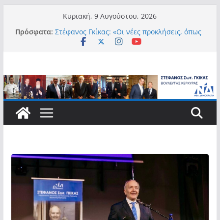
Μετάβαση
Κυριακή, 9 Αυγούστου, 2026
σε
Πρόσφατα:
Στέφανος Γκίκας: «Οι νέες προκλήσεις, όπως
περιεχόμενο
η τεχνητή νοημοσύνη, η κλιματική κρίση, η
στεγαστική πίεση και η ανάγκη προστασίας
των επόμενων γενεών, επιβάλλουν
σύγχρονες και ουσιαστικές θεσμικές
απαντήσεις»
Στέφανος Γκίκας:
Στέφανος Γκίκας:
Στέφανος Γκίκας: «Η πρωτοβουλία “Smart
Island – Gov Access Booth” ενισχύει την
ισότιμη πρόσβαση των νησιωτών μας στις
ψηφιακές δημόσιες υπηρεσίες και
συμβάλλει ουσιαστικά στη βελτίωση της
καθημερινότητάς τους»
Στέφανος Γκίκας: «Καλωσορίζω θερμά τους
911 νέους φοιτητές που επέλεξαν τα 6
Τμήματα της Κέρκυρας για τις σπουδές
τους»