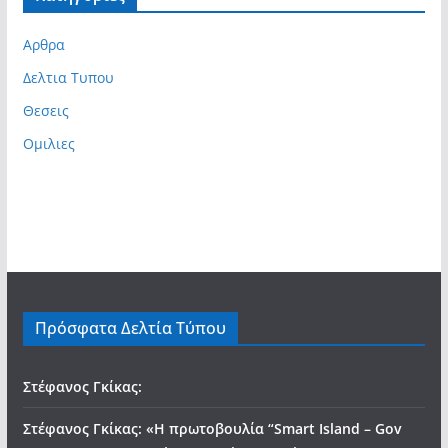
Αρθρα
Δελτια Τυπου
Θεσεις
Ομιλιες
Πρόσφατα Δελτία Τύπου
Στέφανος Γκίκας:
Στέφανος Γκίκας: «Η πρωτοβουλία “Smart Island – Gov