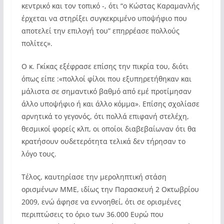
κεντρικό και τον τοπικό -, ότι “ο Κώστας Καραμανλής
έρχεται να στηρίξει συγκεκριμένο υποψήφιο που
αποτελεί την επιλογή του” επηρρέασε πολλούς
πολίτες».
Ο κ. Γκίκας εξέφρασε επίσης την πικρία του, διότι
όπως είπε :«πολλοί φίλοι που εξυπηρετήθηκαν και
μάλιστα σε σημαντικό βαθμό από εμέ προτίμησαν
άλλο υποψήφιο ή και άλλο κόμμα». Επίσης σχολίασε
αρνητικά το γεγονός, ότι πολλά επιφανή στελέχη,
θεσμικοί φορείς κλπ, οι οποίοι διαβεβαίωναν ότι θα
κρατήσουν ουδετερότητα τελικά δεν τήρησαν το
λόγο τους.
Τέλος, καυτηρίασε την μεροληπτική στάση
ορισμένων ΜΜΕ, ιδίως την Παρασκευή 2 Οκτωβρίου
2009, ενώ άφησε να εννοηθεί, ότι σε ορισμένες
περιπτώσεις το όριο των 36.000 Ευρώ που