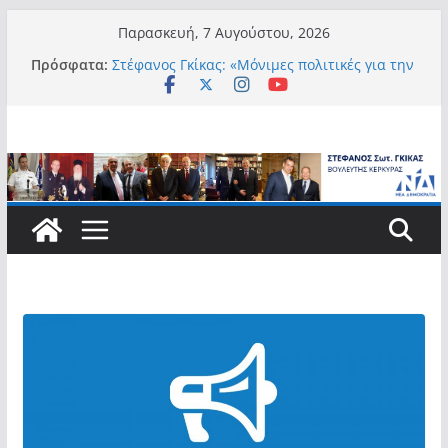
Μετάβαση
Παρασκευή, 7 Αυγούστου, 2026
σε
Πρόσφατα:
Στέφανος Γκίκας: «Μόνιμες πολιτικές για την
περιεχόμενο
αυτονομία, την αξιοπρέπεια και την ισότιμη
συμμετοχή των Ατόμων με Αναπηρία, με
ειδική μέριμνα για τους μικρούς
νησιωτικούς Δήμους»
Στέφανος Γκίκας:
Στέφανος Γκίκας: «Η πρωτοβουλία “Smart
Island – Gov Access Booth” ενισχύει την
ισότιμη πρόσβαση των νησιωτών μας στις
ψηφιακές δημόσιες υπηρεσίες και
συμβάλλει ουσιαστικά στη βελτίωση της
καθημερινότητάς τους»
Στέφανος Γκίκας: «Καλωσορίζω θερμά τους
911 νέους φοιτητές που επέλεξαν τα 6
Τμήματα της Κέρκυρας για τις σπουδές
τους»
Στέφανος Γκίκας: «Οι νέες προκλήσεις, όπως
η τεχνητή νοημοσύνη, η κλιματική κρίση, η
στεγαστική πίεση και η ανάγκη προστασίας
των επόμενων γενεών, επιβάλλουν