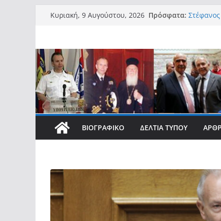
Μετάβαση
Πρόσφατα:
Στέφανος 
Κυριακή, 9 Αυγούστου, 2026
σε
νοημοσύνη
ανάγκη π
περιεχόμενο
σύγχρονες
Στέφανος 
Στέφανος 
Στέφανος 
Access Bo
νησιωτών
συμβάλλε
τους»
Στέφανος
ΒΙΟΓΡΑΦΙΚΌ
ΔΕΛΤΊΑ ΤΎΠΟΥ
ΆΡΘ
φοιτητές 
σπουδές 