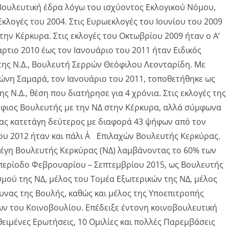
ουλευτική έδρα λόγω του ισχύοντος Εκλογικού Νόμου,
Εκλογές του 2004. Στις Ευρωεκλογές του Ιουνίου του 2009
ν Κέρκυρα. Στις εκλογές του Οκτωβρίου 2009 ήταν ο Α’
τιο 2010 έως τον Ιανουάριο του 2011 ήταν Ειδικός
ης Ν.Δ., Βουλευτή Σερρών Θεόφιλου Λεονταρίδη. Με
νη Σαμαρά, τον Ιανουάριο του 2011, τοποθετήθηκε ως
Ν.Δ., θέση που διατήρησε για 4 χρόνια. Στις εκλογές της
ήφιος Βουλευτής με την ΝΔ στην Κέρκυρα, αλλά σύμφωνα
ας κατετάγη δεύτερος με διαφορά 43 ψήφων από τον
του 2012 ήταν και πάλι Α΄ Επιλαχών Βουλευτής Κερκύρας.
ελέγη Βουλευτής Κερκύρας (ΝΔ) λαμβάνοντας το 60% των
περίοδο Φεβρουαρίου – Σεπτεμβρίου 2015, ως Βουλευτής
σμού της ΝΔ, μέλος του Τομέα Εξωτερικών της ΝΔ, μέλος
υνας της Βουλής, καθώς και μέλος της Υποεπιτροπής
ν του Κοινοβουλίου. Επέδειξε έντονη κοινοβουλευτική
ειμένες Ερωτήσεις, 10 Ομιλίες και πολλές Παρεμβάσεις