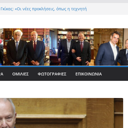
Γκίκας: «Οι νέες προκλήσεις, όπως η τεχνητή
, η κλιματική κρίση, η στεγαστική πίεση και η
ροστασίας των επόμενων γενεών, επιβάλλουν
 και ουσιαστικές θεσμικές απαντήσεις»
Γκίκας:
Γκίκας:
Γκίκας: «Η πρωτοβουλία “Smart Island – Gov
oth” ενισχύει την ισότιμη πρόσβαση των
 μας στις ψηφιακές δημόσιες υπηρεσίες και
ι ουσιαστικά στη βελτίωση της καθημερινότητάς
 Γκίκας: «Καλωσορίζω θερμά τους 911 νέους
ΡΑ
ΟΜΙΛΊΕΣ
ΦΩΤΟΓΡΑΦΊΕΣ
ΕΠΙΚΟΙΝΩΝΊΑ
που επέλεξαν τα 6 Τμήματα της Κέρκυρας για τις
τους»