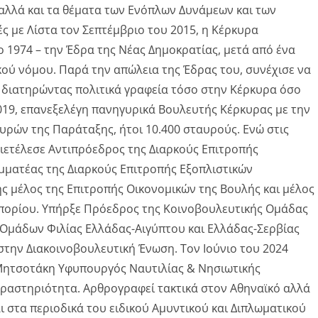
 αλλά και τα θέματα των Ενόπλων Δυνάμεων και των
ές με Λίστα τον Σεπτέμβριο του 2015, η Κέρκυρα
 1974 – την Έδρα της Νέας Δημοκρατίας, μετά από ένα
ικού νόμου. Παρά την απώλεια της Έδρας του, συνέχισε να
, διατηρώντας πολιτικά γραφεία τόσο στην Κέρκυρα όσο
 2019, επανεξελέγη πανηγυρικά Βουλευτής Κέρκυρας με την
ρών της Παράταξης, ήτοι 10.400 σταυρούς. Ενώ στις
Διετέλεσε Αντιπρόεδρος της Διαρκούς Επιτροπής
αμματέας της Διαρκούς Επιτροπής Εξοπλιστικών
 μέλος της Επιτροπής Οικονομικών της Βουλής και μέλος
μπορίου. Υπήρξε Πρόεδρος της Κοινοβουλευτικής Ομάδας
ν Ομάδων Φιλίας Ελλάδας-Αιγύπτου και Ελλάδας-Σερβίας
στην Διακοινοβουλευτική Ένωση. Τον Ιούνιο του 2024
Μητσοτάκη Υφυπουργός Ναυτιλίας & Νησιωτικής
δραστηριότητα. Αρθρογραφεί τακτικά στον Αθηναϊκό αλλά
ι στα περιοδικά του ειδικού Αμυντικού και Διπλωματικού