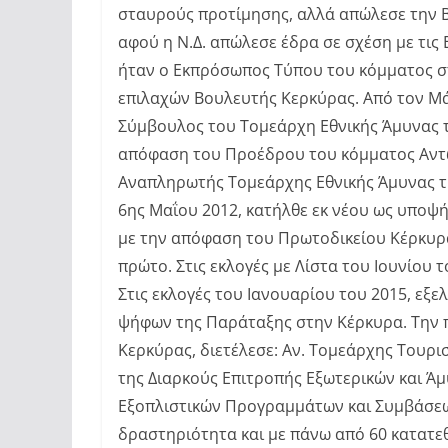
σταυρούς προτίμησης, αλλά απώλεσε την Β
αφού η Ν.Δ. απώλεσε έδρα σε σχέση με τις 
ήταν ο Εκπρόσωπος Τύπου του κόμματος στη
επιλαχών Βουλευτής Κερκύρας. Από τον Μάρ
Σύμβουλος του Τομεάρχη Εθνικής Άμυνας τ
απόφαση του Προέδρου του κόμματος Αντώ
Αναπληρωτής Τομεάρχης Εθνικής Άμυνας της 
6ης Μαΐου 2012, κατήλθε εκ νέου ως υποψ
με την απόφαση του Πρωτοδικείου Κέρκυρ
πρώτο. Στις εκλογές με Λίστα του Ιουνίου 
Στις εκλογές του Ιανουαρίου του 2015, εξ
ψήφων της Παράταξης στην Κέρκυρα. Την 
Κερκύρας, διετέλεσε: Αν. Τομεάρχης Τουρι
της Διαρκούς Επιτροπής Εξωτερικών και Άμ
Εξοπλιστικών Προγραμμάτων και Συμβάσεω
δραστηριότητα και με πάνω από 60 κατατεθ