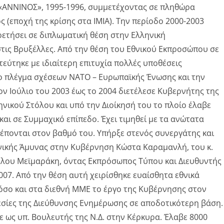
«ΑΝΝΙΝΟΣ», 1995-1996, συμμετέχοντας σε πληθώρα
(εποχή της κρίσης στα ΙΜΙΑ). Την περίοδο 2000-2003
ρετήσει σε διπλωματική θέση στην Ελληνική
τις Βρυξέλλες. Από την θέση του Εθνικού Εκπροσώπου σε
εύτηκε με ιδιαίτερη επιτυχία πολλές υποθέσεις
ο πλέγμα σχέσεων ΝΑΤΟ – Ευρωπαϊκής Ένωσης και την
ον Ιούλιο του 2003 έως το 2004 διετέλεσε Κυβερνήτης της
νικού Στόλου και υπό την Διοίκησή του το πλοίο έλαβε
και σε Συμμαχικό επίπεδο. Έχει τιμηθεί με τα ανώτατα
πονται στον βαθμό του. Υπήρξε στενός συνεργάτης και
νικής Άμυνας στην Κυβέρνηση Κώστα Καραμανλή, του κ.
ελου Μεϊμαράκη, όντας Εκπρόσωπος Τύπου και Διευθυντής
07. Από την θέση αυτή χειρίσθηκε ευαίσθητα εθνικά
όσο και στα διεθνή ΜΜΕ το έργο της Κυβέρνησης στον
εσίες της Διεύθυνσης Ενημέρωσης σε αποδοτικότερη βάση.
ε ως υπ. Βουλευτής της Ν.Δ. στην Κέρκυρα. Έλαβε 8000