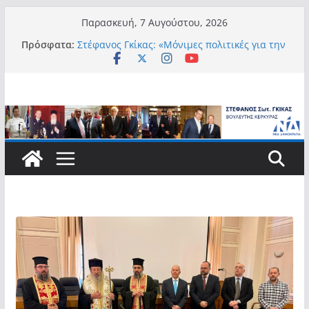
Μετάβαση
Παρασκευή, 7 Αυγούστου, 2026
σε
Πρόσφατα:
Στέφανος Γκίκας: «Μόνιμες πολιτικές για την
περιεχόμενο
αυτονομία, την αξιοπρέπεια και την ισότιμη
συμμετοχή των Ατόμων με Αναπηρία, με
ειδική μέριμνα για τους μικρούς
νησιωτικούς Δήμους»
Στέφανος Γκίκας:
Στέφανος Γκίκας: «Η πρωτοβουλία “Smart
Island – Gov Access Booth” ενισχύει την
ισότιμη πρόσβαση των νησιωτών μας στις
ψηφιακές δημόσιες υπηρεσίες και
συμβάλλει ουσιαστικά στη βελτίωση της
καθημερινότητάς τους»
Στέφανος Γκίκας: «Καλωσορίζω θερμά τους
911 νέους φοιτητές που επέλεξαν τα 6
Τμήματα της Κέρκυρας για τις σπουδές
τους»
Στέφανος Γκίκας: «Οι νέες προκλήσεις, όπως
η τεχνητή νοημοσύνη, η κλιματική κρίση, η
στεγαστική πίεση και η ανάγκη προστασίας
των επόμενων γενεών, επιβάλλουν