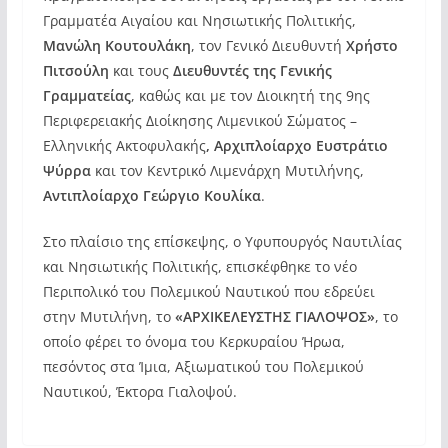
Γραμματέα Αιγαίου και Νησιωτικής Πολιτικής,
Μανώλη Κουτουλάκη
, τον Γενικό Διευθυντή
Χρήστο
Πιτσούλη
και τους
Διευθυντές της Γενικής
Γραμματείας
, καθώς και με τον Διοικητή της 9ης
Περιφερειακής Διοίκησης Λιμενικού Σώματος –
Ελληνικής Ακτοφυλακής
, Αρχιπλοίαρχο Ευστράτιο
Ψύρρα
και τον Κεντρικό Λιμενάρχη Μυτιλήνης,
Αντιπλοίαρχο
Γεώργιο Κουλίκα
.
Στο πλαίσιο της επίσκεψης, ο Υφυπουργός Ναυτιλίας
και Νησιωτικής Πολιτικής, επισκέφθηκε το νέο
Περιπολικό του Πολεμικού Ναυτικού που εδρεύει
στην Μυτιλήνη, το
«ΑΡΧΙΚΕΛΕΥΣΤΗΣ ΓΙΑΛΟΨΟΣ»
, το
οποίο φέρει το όνομα του Κερκυραίου Ήρωα,
πεσόντος στα Ίμια, Αξιωματικού του Πολεμικού
Ναυτικού, Έκτορα Γιαλοψού.