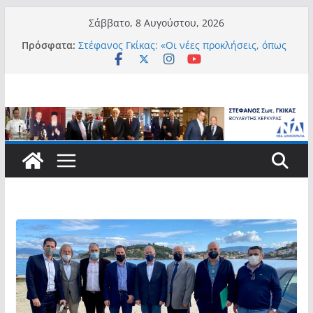
Μετάβαση
Σάββατο, 8 Αυγούστου, 2026
σε
Πρόσφατα:
Στέφανος Γκίκας: «Οι νέες προκλήσεις, όπως
περιεχόμενο
η τεχνητή νοημοσύνη, η κλιματική κρίση, η
στεγαστική πίεση και η ανάγκη προστασίας
των επόμενων γενεών, επιβάλλουν
σύγχρονες και ουσιαστικές θεσμικές
απαντήσεις»
Στέφανος Γκίκας:
Στέφανος Γκίκας:
Στέφανος Γκίκας: «Η πρωτοβουλία “Smart
Island – Gov Access Booth” ενισχύει την
ισότιμη πρόσβαση των νησιωτών μας στις
ψηφιακές δημόσιες υπηρεσίες και
συμβάλλει ουσιαστικά στη βελτίωση της
καθημερινότητάς τους»
Στέφανος Γκίκας: «Καλωσορίζω θερμά τους
911 νέους φοιτητές που επέλεξαν τα 6
Τμήματα της Κέρκυρας για τις σπουδές
τους»