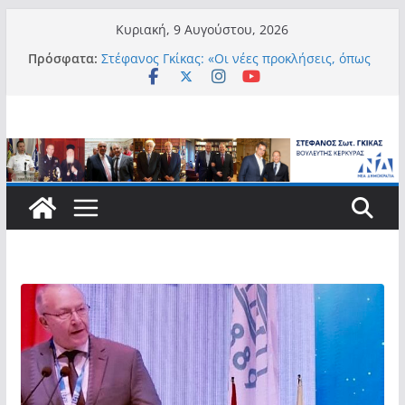
Μετάβαση
Κυριακή, 9 Αυγούστου, 2026
σε
Πρόσφατα:
Στέφανος Γκίκας: «Οι νέες προκλήσεις, όπως
περιεχόμενο
η τεχνητή νοημοσύνη, η κλιματική κρίση, η
στεγαστική πίεση και η ανάγκη προστασίας
των επόμενων γενεών, επιβάλλουν
σύγχρονες και ουσιαστικές θεσμικές
απαντήσεις»
Στέφανος Γκίκας:
Στέφανος Γκίκας:
Στέφανος Γκίκας: «Η πρωτοβουλία “Smart
Island – Gov Access Booth” ενισχύει την
ισότιμη πρόσβαση των νησιωτών μας στις
ψηφιακές δημόσιες υπηρεσίες και
συμβάλλει ουσιαστικά στη βελτίωση της
καθημερινότητάς τους»
Στέφανος Γκίκας: «Καλωσορίζω θερμά τους
911 νέους φοιτητές που επέλεξαν τα 6
Τμήματα της Κέρκυρας για τις σπουδές
τους»