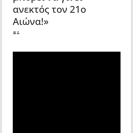
ανεκτός τον 21ο
Αιώνα!»