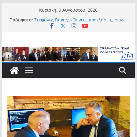
Μετάβαση
Κυριακή, 9 Αυγούστου, 2026
σε
Πρόσφατα:
Στέφανος Γκίκας: «Οι νέες προκλήσεις, όπως
περιεχόμενο
η τεχνητή νοημοσύνη, η κλιματική κρίση, η
στεγαστική πίεση και η ανάγκη προστασίας
των επόμενων γενεών, επιβάλλουν
σύγχρονες και ουσιαστικές θεσμικές
απαντήσεις»
Στέφανος Γκίκας:
Στέφανος Γκίκας:
Στέφανος Γκίκας: «Η πρωτοβουλία “Smart
Island – Gov Access Booth” ενισχύει την
ισότιμη πρόσβαση των νησιωτών μας στις
ψηφιακές δημόσιες υπηρεσίες και
συμβάλλει ουσιαστικά στη βελτίωση της
καθημερινότητάς τους»
Στέφανος Γκίκας: «Καλωσορίζω θερμά τους
911 νέους φοιτητές που επέλεξαν τα 6
Τμήματα της Κέρκυρας για τις σπουδές
τους»