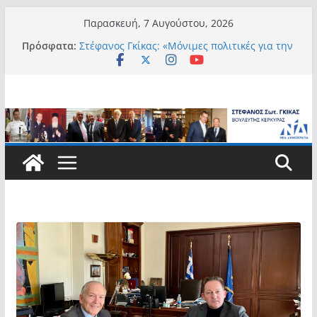
Μετάβαση
Παρασκευή, 7 Αυγούστου, 2026
σε
Πρόσφατα:
Στέφανος Γκίκας: «Μόνιμες πολιτικές για την
περιεχόμενο
αυτονομία, την αξιοπρέπεια και την ισότιμη
συμμετοχή των Ατόμων με Αναπηρία, με
ειδική μέριμνα για τους μικρούς
νησιωτικούς Δήμους»
Στέφανος Γκίκας:
Στέφανος Γκίκας: «Η πρωτοβουλία “Smart
Island – Gov Access Booth” ενισχύει την
ισότιμη πρόσβαση των νησιωτών μας στις
ψηφιακές δημόσιες υπηρεσίες και
συμβάλλει ουσιαστικά στη βελτίωση της
καθημερινότητάς τους»
Στέφανος Γκίκας: «Καλωσορίζω θερμά τους
911 νέους φοιτητές που επέλεξαν τα 6
Τμήματα της Κέρκυρας για τις σπουδές
τους»
Στέφανος Γκίκας: «Οι νέες προκλήσεις, όπως
η τεχνητή νοημοσύνη, η κλιματική κρίση, η
στεγαστική πίεση και η ανάγκη προστασίας
των επόμενων γενεών, επιβάλλουν