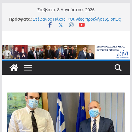
Μετάβαση
Σάββατο, 8 Αυγούστου, 2026
σε
Πρόσφατα:
Στέφανος Γκίκας: «Οι νέες προκλήσεις, όπως
περιεχόμενο
η τεχνητή νοημοσύνη, η κλιματική κρίση, η
στεγαστική πίεση και η ανάγκη προστασίας
των επόμενων γενεών, επιβάλλουν
σύγχρονες και ουσιαστικές θεσμικές
απαντήσεις»
Στέφανος Γκίκας:
Στέφανος Γκίκας:
Στέφανος Γκίκας: «Η πρωτοβουλία “Smart
Island – Gov Access Booth” ενισχύει την
ισότιμη πρόσβαση των νησιωτών μας στις
ψηφιακές δημόσιες υπηρεσίες και
συμβάλλει ουσιαστικά στη βελτίωση της
καθημερινότητάς τους»
Στέφανος Γκίκας: «Καλωσορίζω θερμά τους
911 νέους φοιτητές που επέλεξαν τα 6
Τμήματα της Κέρκυρας για τις σπουδές
τους»