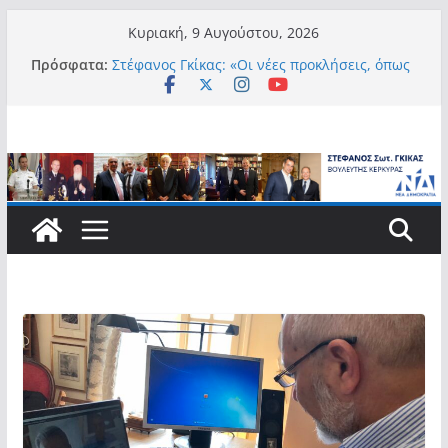
Μετάβαση
Κυριακή, 9 Αυγούστου, 2026
σε
Πρόσφατα:
Στέφανος Γκίκας: «Οι νέες προκλήσεις, όπως
περιεχόμενο
η τεχνητή νοημοσύνη, η κλιματική κρίση, η
στεγαστική πίεση και η ανάγκη προστασίας
των επόμενων γενεών, επιβάλλουν
σύγχρονες και ουσιαστικές θεσμικές
απαντήσεις»
Στέφανος Γκίκας:
Στέφανος Γκίκας:
Στέφανος Γκίκας: «Η πρωτοβουλία “Smart
Island – Gov Access Booth” ενισχύει την
ισότιμη πρόσβαση των νησιωτών μας στις
ψηφιακές δημόσιες υπηρεσίες και
συμβάλλει ουσιαστικά στη βελτίωση της
καθημερινότητάς τους»
Στέφανος Γκίκας: «Καλωσορίζω θερμά τους
911 νέους φοιτητές που επέλεξαν τα 6
Τμήματα της Κέρκυρας για τις σπουδές
τους»