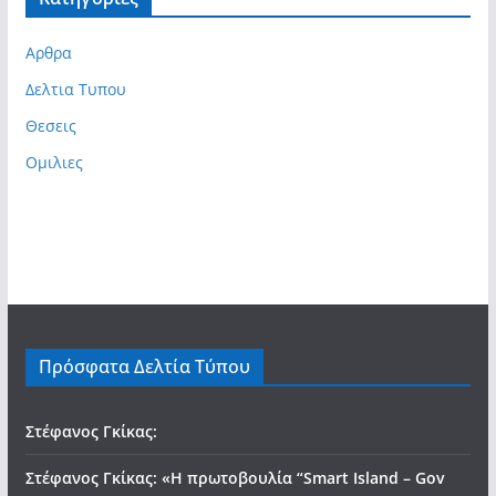
Αρθρα
Δελτια Τυπου
Θεσεις
Ομιλιες
Πρόσφατα Δελτία Τύπου
Στέφανος Γκίκας:
Στέφανος Γκίκας: «Η πρωτοβουλία “Smart Island – Gov