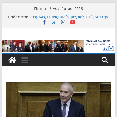
Μετάβαση
Πέμπτη, 6 Αυγούστου, 2026
σε
Πρόσφατα:
Στέφανος Γκίκας: «Μόνιμες πολιτικές για την
περιεχόμενο
αυτονομία, την αξιοπρέπεια και την ισότιμη
συμμετοχή των Ατόμων με Αναπηρία, με
ειδική μέριμνα για τους μικρούς
νησιωτικούς Δήμους»
Στέφανος Γκίκας:
Στέφανος Γκίκας: «Η πρωτοβουλία “Smart
Island – Gov Access Booth” ενισχύει την
ισότιμη πρόσβαση των νησιωτών μας στις
ψηφιακές δημόσιες υπηρεσίες και
συμβάλλει ουσιαστικά στη βελτίωση της
καθημερινότητάς τους»
Στέφανος Γκίκας: «Καλωσορίζω θερμά τους
911 νέους φοιτητές που επέλεξαν τα 6
Τμήματα της Κέρκυρας για τις σπουδές
τους»
Στέφανος Γκίκας: «Οι νέες προκλήσεις, όπως
η τεχνητή νοημοσύνη, η κλιματική κρίση, η
στεγαστική πίεση και η ανάγκη προστασίας
των επόμενων γενεών, επιβάλλουν