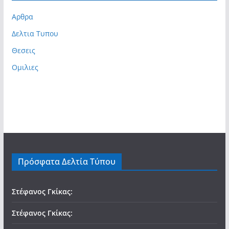
Αρθρα
Δελτια Τυπου
Θεσεις
Ομιλιες
Πρόσφατα Δελτία Τύπου
Στέφανος Γκίκας:
Στέφανος Γκίκας: