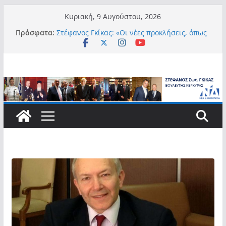
Μετάβαση
Κυριακή, 9 Αυγούστου, 2026
σε
Πρόσφατα:
Στέφανος Γκίκας: «Οι νέες προκλήσεις, όπως
περιεχόμενο
η τεχνητή νοημοσύνη, η κλιματική κρίση, η
στεγαστική πίεση και η ανάγκη προστασίας
των επόμενων γενεών, επιβάλλουν
σύγχρονες και ουσιαστικές θεσμικές
απαντήσεις»
Στέφανος Γκίκας:
Στέφανος Γκίκας:
Στέφανος Γκίκας: «Η πρωτοβουλία “Smart
Island – Gov Access Booth” ενισχύει την
ισότιμη πρόσβαση των νησιωτών μας στις
ψηφιακές δημόσιες υπηρεσίες και
συμβάλλει ουσιαστικά στη βελτίωση της
καθημερινότητάς τους»
Στέφανος Γκίκας: «Καλωσορίζω θερμά τους
911 νέους φοιτητές που επέλεξαν τα 6
Τμήματα της Κέρκυρας για τις σπουδές
τους»