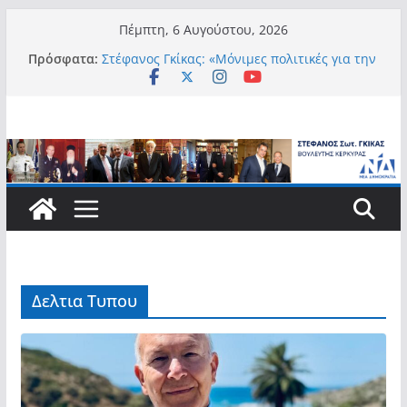
Μετάβαση
Πέμπτη, 6 Αυγούστου, 2026
Στέφανος Γκίκας: «Οι νέες προκλήσεις, όπως
σε
Πρόσφατα:
η τεχνητή νοημοσύνη, η κλιματική κρίση, η
περιεχόμενο
στεγαστική πίεση και η ανάγκη προστασίας
των επόμενων γενεών, επιβάλλουν
σύγχρονες και ουσιαστικές θεσμικές
απαντήσεις»
Στέφανος Γκίκας: «Μόνιμες πολιτικές για την
αυτονομία, την αξιοπρέπεια και την ισότιμη
συμμετοχή των Ατόμων με Αναπηρία, με
ειδική μέριμνα για τους μικρούς
νησιωτικούς Δήμους»
Στέφανος Γκίκας:
Στέφανος Γκίκας: «Η πρωτοβουλία “Smart
Island – Gov Access Booth” ενισχύει την
ισότιμη πρόσβαση των νησιωτών μας στις
Δελτια Τυπου
ψηφιακές δημόσιες υπηρεσίες και
συμβάλλει ουσιαστικά στη βελτίωση της
καθημερινότητάς τους»
Στέφανος Γκίκας: «Καλωσορίζω θερμά τους
911 νέους φοιτητές που επέλεξαν τα 6
Τμήματα της Κέρκυρας για τις σπουδές