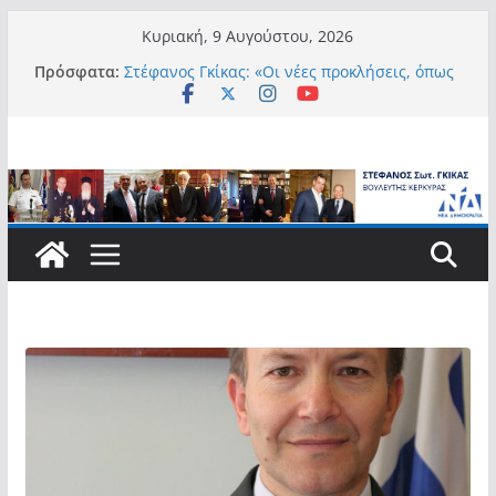
Μετάβαση
Κυριακή, 9 Αυγούστου, 2026
σε
Πρόσφατα:
Στέφανος Γκίκας: «Οι νέες προκλήσεις, όπως
περιεχόμενο
η τεχνητή νοημοσύνη, η κλιματική κρίση, η
στεγαστική πίεση και η ανάγκη προστασίας
των επόμενων γενεών, επιβάλλουν
σύγχρονες και ουσιαστικές θεσμικές
απαντήσεις»
Στέφανος Γκίκας:
Στέφανος Γκίκας:
Στέφανος Γκίκας: «Η πρωτοβουλία “Smart
Island – Gov Access Booth” ενισχύει την
ισότιμη πρόσβαση των νησιωτών μας στις
ψηφιακές δημόσιες υπηρεσίες και
συμβάλλει ουσιαστικά στη βελτίωση της
καθημερινότητάς τους»
Στέφανος Γκίκας: «Καλωσορίζω θερμά τους
911 νέους φοιτητές που επέλεξαν τα 6
Τμήματα της Κέρκυρας για τις σπουδές
τους»