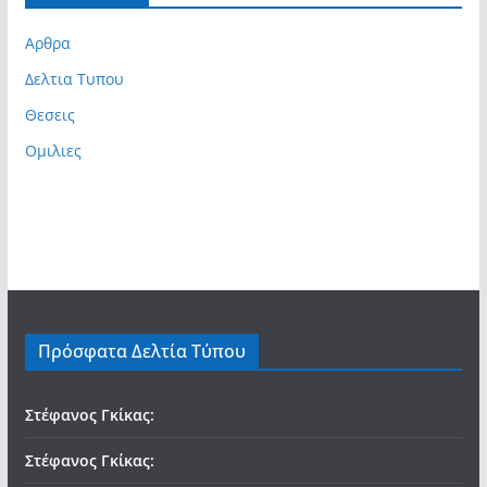
Αρθρα
Δελτια Τυπου
Θεσεις
Ομιλιες
Πρόσφατα Δελτία Τύπου
Στέφανος Γκίκας:
Στέφανος Γκίκας: