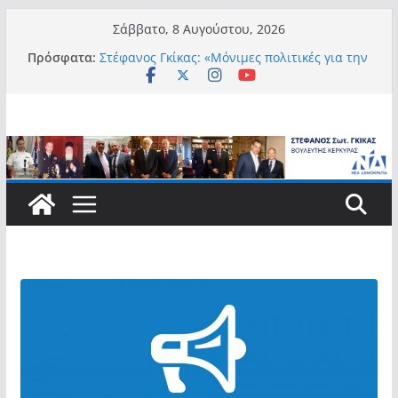
Μετάβαση
Σάββατο, 8 Αυγούστου, 2026
σε
Πρόσφατα:
Στέφανος Γκίκας: «Μόνιμες πολιτικές για την
περιεχόμενο
αυτονομία, την αξιοπρέπεια και την ισότιμη
συμμετοχή των Ατόμων με Αναπηρία, με
ειδική μέριμνα για τους μικρούς
νησιωτικούς Δήμους»
Στέφανος Γκίκας:
Στέφανος Γκίκας: «Η πρωτοβουλία “Smart
Island – Gov Access Booth” ενισχύει την
ισότιμη πρόσβαση των νησιωτών μας στις
ψηφιακές δημόσιες υπηρεσίες και
συμβάλλει ουσιαστικά στη βελτίωση της
καθημερινότητάς τους»
Στέφανος Γκίκας: «Καλωσορίζω θερμά τους
911 νέους φοιτητές που επέλεξαν τα 6
Τμήματα της Κέρκυρας για τις σπουδές
τους»
Στέφανος Γκίκας: «Οι νέες προκλήσεις, όπως
η τεχνητή νοημοσύνη, η κλιματική κρίση, η
στεγαστική πίεση και η ανάγκη προστασίας
των επόμενων γενεών, επιβάλλουν