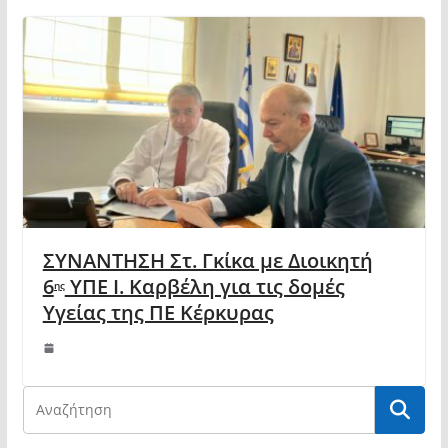
ΣΥΝΑΝΤΗΣΗ Στ. Γκίκα με Διοικητή
6
ΥΠΕ Ι. Καρβέλη για τις δομές
ης
Υγείας της ΠΕ Κέρκυρας