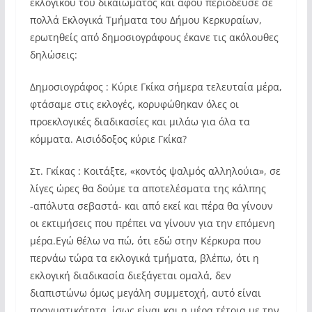
εκλογικού του δικαιώματος και αφού περιόδευσε σε
πολλά Εκλογικά Τμήματα του Δήμου Κερκυραίων,
ερωτηθείς από δημοσιογράφους έκανε τις ακόλουθες
δηλώσεις:
Δημοσιογράφος : Κύριε Γκίκα σήμερα τελευταία μέρα,
φτάσαμε στις εκλογές, κορυφώθηκαν όλες οι
προεκλογικές διαδικασίες και μιλάω για όλα τα
κόμματα. Αισιόδοξος κύριε Γκίκα?
Στ. Γκίκας : Κοιτάξτε, «κοντός ψαλμός αλληλούια», σε
λίγες ώρες θα δούμε τα αποτελέσματα της κάλπης
-απόλυτα σεβαστά- και από εκεί και πέρα θα γίνουν
οι εκτιμήσεις που πρέπει να γίνουν για την επόμενη
μέρα.Εγώ θέλω να πώ, ότι εδώ στην Κέρκυρα που
περνάω τώρα τα εκλογικά τμήματα, βλέπω, ότι η
εκλογική διαδικασία διεξάγεται ομαλά, δεν
διαπιστώνω όμως μεγάλη συμμετοχή, αυτό είναι
πραγματικότητα, ίσως είναι και η μέρα τέτοια με την