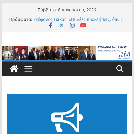
Μετάβαση
Σάββατο, 8 Αυγούστου, 2026
σε
Πρόσφατα:
Στέφανος Γκίκας: «Οι νέες προκλήσεις, όπως
περιεχόμενο
η τεχνητή νοημοσύνη, η κλιματική κρίση, η
στεγαστική πίεση και η ανάγκη προστασίας
των επόμενων γενεών, επιβάλλουν
σύγχρονες και ουσιαστικές θεσμικές
απαντήσεις»
Στέφανος Γκίκας:
Στέφανος Γκίκας:
Στέφανος Γκίκας: «Η πρωτοβουλία “Smart
Island – Gov Access Booth” ενισχύει την
ισότιμη πρόσβαση των νησιωτών μας στις
ψηφιακές δημόσιες υπηρεσίες και
συμβάλλει ουσιαστικά στη βελτίωση της
καθημερινότητάς τους»
Στέφανος Γκίκας: «Καλωσορίζω θερμά τους
911 νέους φοιτητές που επέλεξαν τα 6
Τμήματα της Κέρκυρας για τις σπουδές
τους»