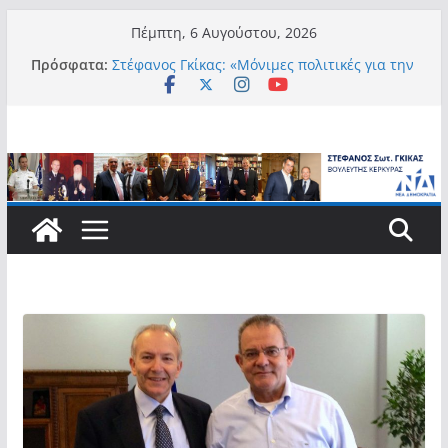
Μετάβαση
Πέμπτη, 6 Αυγούστου, 2026
σε
Πρόσφατα:
Στέφανος Γκίκας: «Μόνιμες πολιτικές για την
περιεχόμενο
αυτονομία, την αξιοπρέπεια και την ισότιμη
συμμετοχή των Ατόμων με Αναπηρία, με
ειδική μέριμνα για τους μικρούς
νησιωτικούς Δήμους»
Στέφανος Γκίκας:
Στέφανος Γκίκας: «Η πρωτοβουλία “Smart
Island – Gov Access Booth” ενισχύει την
ισότιμη πρόσβαση των νησιωτών μας στις
ψηφιακές δημόσιες υπηρεσίες και
συμβάλλει ουσιαστικά στη βελτίωση της
καθημερινότητάς τους»
Στέφανος Γκίκας: «Καλωσορίζω θερμά τους
911 νέους φοιτητές που επέλεξαν τα 6
Τμήματα της Κέρκυρας για τις σπουδές
τους»
Στέφανος Γκίκας: «Οι νέες προκλήσεις, όπως
η τεχνητή νοημοσύνη, η κλιματική κρίση, η
στεγαστική πίεση και η ανάγκη προστασίας
των επόμενων γενεών, επιβάλλουν