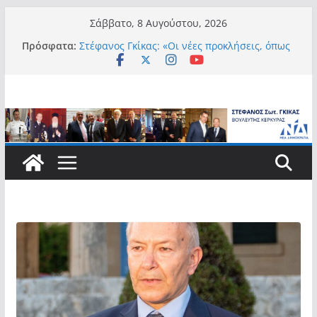
Μετάβαση
Σάββατο, 8 Αυγούστου, 2026
σε
Πρόσφατα:
Στέφανος Γκίκας: «Οι νέες προκλήσεις, όπως
περιεχόμενο
η τεχνητή νοημοσύνη, η κλιματική κρίση, η
στεγαστική πίεση και η ανάγκη προστασίας
των επόμενων γενεών, επιβάλλουν
σύγχρονες και ουσιαστικές θεσμικές
απαντήσεις»
Στέφανος Γκίκας:
Στέφανος Γκίκας:
Στέφανος Γκίκας: «Η πρωτοβουλία “Smart
Island – Gov Access Booth” ενισχύει την
ισότιμη πρόσβαση των νησιωτών μας στις
ψηφιακές δημόσιες υπηρεσίες και
συμβάλλει ουσιαστικά στη βελτίωση της
καθημερινότητάς τους»
Στέφανος Γκίκας: «Καλωσορίζω θερμά τους
911 νέους φοιτητές που επέλεξαν τα 6
Τμήματα της Κέρκυρας για τις σπουδές
τους»