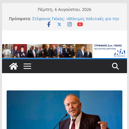
Μετάβαση
Πέμπτη, 6 Αυγούστου, 2026
σε
Πρόσφατα:
Στέφανος Γκίκας: «Μόνιμες πολιτικές για την
περιεχόμενο
αυτονομία, την αξιοπρέπεια και την ισότιμη
συμμετοχή των Ατόμων με Αναπηρία, με
ειδική μέριμνα για τους μικρούς
νησιωτικούς Δήμους»
Στέφανος Γκίκας:
Στέφανος Γκίκας: «Η πρωτοβουλία “Smart
Island – Gov Access Booth” ενισχύει την
ισότιμη πρόσβαση των νησιωτών μας στις
ψηφιακές δημόσιες υπηρεσίες και
συμβάλλει ουσιαστικά στη βελτίωση της
καθημερινότητάς τους»
Στέφανος Γκίκας: «Καλωσορίζω θερμά τους
911 νέους φοιτητές που επέλεξαν τα 6
Τμήματα της Κέρκυρας για τις σπουδές
τους»
Στέφανος Γκίκας: «Οι νέες προκλήσεις, όπως
η τεχνητή νοημοσύνη, η κλιματική κρίση, η
στεγαστική πίεση και η ανάγκη προστασίας
των επόμενων γενεών, επιβάλλουν