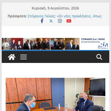
Μετάβαση
Κυριακή, 9 Αυγούστου, 2026
σε
Πρόσφατα:
Στέφανος Γκίκας: «Οι νέες προκλήσεις, όπως
περιεχόμενο
η τεχνητή νοημοσύνη, η κλιματική κρίση, η
στεγαστική πίεση και η ανάγκη προστασίας
των επόμενων γενεών, επιβάλλουν
σύγχρονες και ουσιαστικές θεσμικές
απαντήσεις»
Στέφανος Γκίκας:
Στέφανος Γκίκας:
Στέφανος Γκίκας: «Η πρωτοβουλία “Smart
Island – Gov Access Booth” ενισχύει την
ισότιμη πρόσβαση των νησιωτών μας στις
ψηφιακές δημόσιες υπηρεσίες και
συμβάλλει ουσιαστικά στη βελτίωση της
καθημερινότητάς τους»
Στέφανος Γκίκας: «Καλωσορίζω θερμά τους
911 νέους φοιτητές που επέλεξαν τα 6
Τμήματα της Κέρκυρας για τις σπουδές
τους»