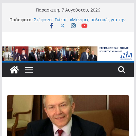
Μετάβαση
Παρασκευή, 7 Αυγούστου, 2026
σε
Πρόσφατα:
Στέφανος Γκίκας: «Μόνιμες πολιτικές για την
περιεχόμενο
αυτονομία, την αξιοπρέπεια και την ισότιμη
συμμετοχή των Ατόμων με Αναπηρία, με
ειδική μέριμνα για τους μικρούς
νησιωτικούς Δήμους»
Στέφανος Γκίκας:
Στέφανος Γκίκας: «Η πρωτοβουλία “Smart
Island – Gov Access Booth” ενισχύει την
ισότιμη πρόσβαση των νησιωτών μας στις
ψηφιακές δημόσιες υπηρεσίες και
συμβάλλει ουσιαστικά στη βελτίωση της
καθημερινότητάς τους»
Στέφανος Γκίκας: «Καλωσορίζω θερμά τους
911 νέους φοιτητές που επέλεξαν τα 6
Τμήματα της Κέρκυρας για τις σπουδές
τους»
Στέφανος Γκίκας: «Οι νέες προκλήσεις, όπως
η τεχνητή νοημοσύνη, η κλιματική κρίση, η
στεγαστική πίεση και η ανάγκη προστασίας
των επόμενων γενεών, επιβάλλουν