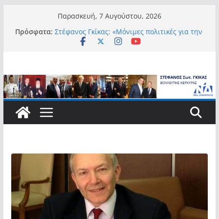
Μετάβαση
Παρασκευή, 7 Αυγούστου, 2026
σε
Πρόσφατα:
Στέφανος Γκίκας: «Μόνιμες πολιτικές για την
περιεχόμενο
αυτονομία, την αξιοπρέπεια και την ισότιμη
συμμετοχή των Ατόμων με Αναπηρία, με
ειδική μέριμνα για τους μικρούς
νησιωτικούς Δήμους»
Στέφανος Γκίκας:
Στέφανος Γκίκας: «Η πρωτοβουλία “Smart
Island – Gov Access Booth” ενισχύει την
ισότιμη πρόσβαση των νησιωτών μας στις
ψηφιακές δημόσιες υπηρεσίες και
συμβάλλει ουσιαστικά στη βελτίωση της
καθημερινότητάς τους»
Στέφανος Γκίκας: «Καλωσορίζω θερμά τους
911 νέους φοιτητές που επέλεξαν τα 6
Τμήματα της Κέρκυρας για τις σπουδές
τους»
Στέφανος Γκίκας: «Οι νέες προκλήσεις, όπως
η τεχνητή νοημοσύνη, η κλιματική κρίση, η
στεγαστική πίεση και η ανάγκη προστασίας
των επόμενων γενεών, επιβάλλουν